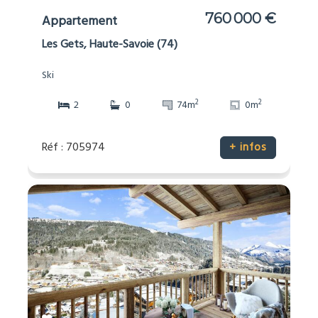
760 000 €
Appartement
Les Gets, Haute-Savoie (74)
Ski
2
2
2
0
74m
0m
Réf : 705974
+ infos