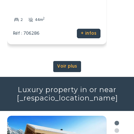
116 537 €
Maison
Talmont-Saint-Hilaire, Vendée (85)
2
2
44m
Réf : 706286
+ infos
Voir plus