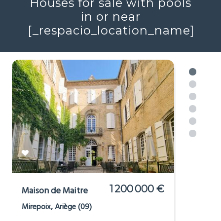
Réf : 706046
+ infos
Voir plus
Houses for sale with pools
in or near
[_respacio_location_name]