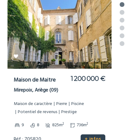
977 000 €
Moulin
Brousses-et-Villaret, Aude (11)
Bord de Rivière
Dépendances
Grand terrain (1Ha+)
Maison de caractère
Non-mitoyenne
Pierre
Potentiel de revenus
Prestige
Sans voisinage proche