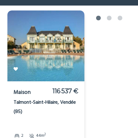
Voir plus
Cheap houses for sale in
or near
[_respacio_location_name]