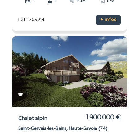
2
2
3
0
114m
0m
Réf : 705914
+ infos
1 900 000 €
Chalet alpin
Saint-Gervais-les-Bains, Haute-Savoie (74)