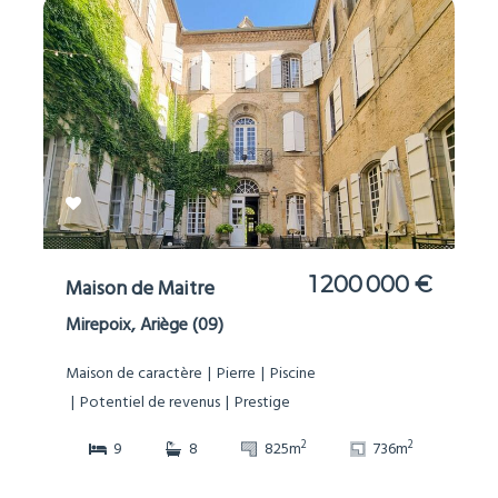
1 200 000 €
Maison de Maitre
Mirepoix, Ariège (09)
Maison de caractère
Pierre
Piscine
Potentiel de revenus
Prestige
2
2
9
8
825m
736m