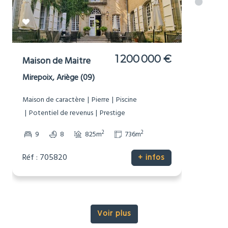
977 000 €
Moulin
Brousses-et-Villaret, Aude (11)
Bord de Rivière
Dépendances
Grand terrain (1Ha+)
Maison de caractère
Non-mitoyenne
Pierre
Potentiel de revenus
Prestige
Sans voisinage proche
2
2
7
3
448m
16343m