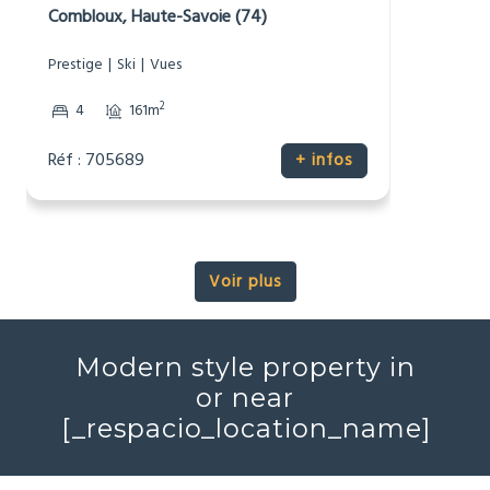
1 975 000 €
Chalet alpin
Combloux, Haute-Savoie (74)
Prestige
Ski
Vues
2
4
176m
Réf : 705690
+ infos
Voir plus