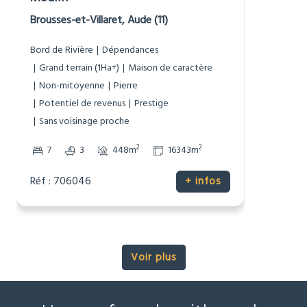
977 000 €
Moulin
Brousses-et-Villaret, Aude (11)
Bord de Rivière
Dépendances
Grand terrain (1Ha+)
Maison de caractère
Non-mitoyenne
Pierre
Potentiel de revenus
Prestige
Sans voisinage proche
2
2
7
3
448m
16343m