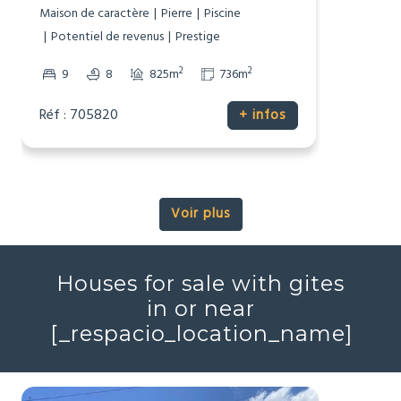
1 200 000 €
Maison de Maitre
Mirepoix, Ariège (09)
Maison de caractère
Pierre
Piscine
Potentiel de revenus
Prestige
2
2
9
8
825m
736m
Réf : 705820
+ infos
Voir plus