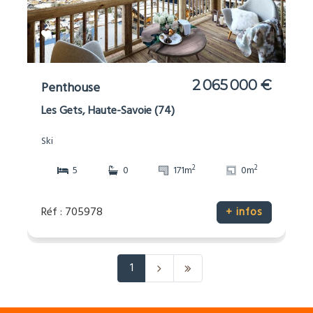
2 065 000 €
Penthouse
Les Gets, Haute-Savoie (74)
Ski
2
2
5
0
171m
0m
Réf : 705978
+ infos
1