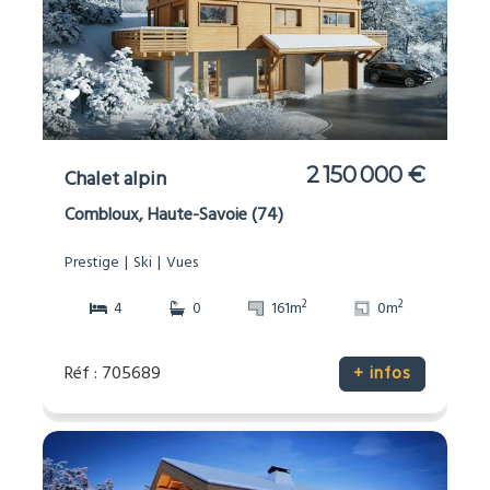
2 150 000 €
Chalet alpin
Combloux, Haute-Savoie (74)
Prestige
Ski
Vues
2
2
4
0
161m
0m
Réf : 705689
+ infos