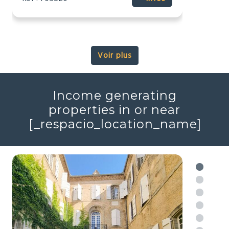
2
2
7
3
448m
16343m
Réf : 706046
+ infos
Voir plus
Income generating
properties in or near
[_respacio_location_name]