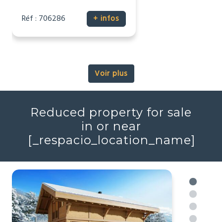
116 537 €
Maison
Talmont-Saint-Hilaire, Vendée
(85)
2
2
44m
Réf : 706286
+ infos
Voir plus
Reduced property for sale