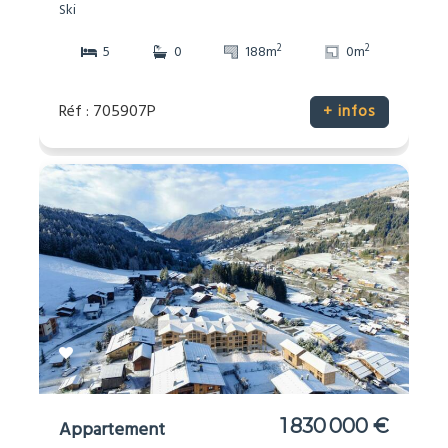
Ski
2
2
5
0
188m
0m
Réf : 705907P
+ infos
1 830 000 €
Appartement