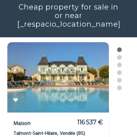
Réf : 706579
+ infos
Voir plus
Cheap property for sale in
or near
[_respacio_location_name]