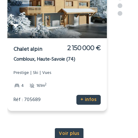
in or near
[_respacio_location_name]
2 150 000 €
Chalet alpin
Combloux, Haute-Savoie (74)
Prestige
Ski
Vues