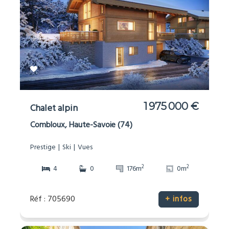
1 975 000 €
Chalet alpin
Combloux, Haute-Savoie (74)
Prestige
Ski
Vues
2
2
4
0
176m
0m
Réf : 705690
+ infos