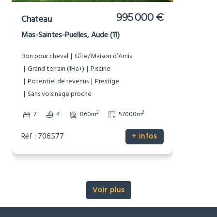
1 495 000 € HAI
Moulin
Chenon, Charente (16)
Bon pour cheval
Bord de Rivière
Dépendances
Gîte/Maison d’Amis
Grand terrain (1Ha+)
Maison de caractère
Non-mitoyenne
Pierre
Piscine
Potentiel de revenus
Prestige
Sans voisinage proche
Vues
2
2
11
7
540m
49337m