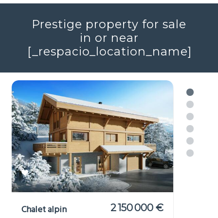
Réf : 706046
+ infos
Voir plus
Prestige property for sale
in or near
[_respacio_location_name]