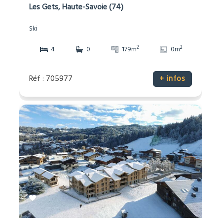
Les Gets, Haute-Savoie (74)
Ski
2
2
4
0
179m
0m
Réf : 705977
+ infos