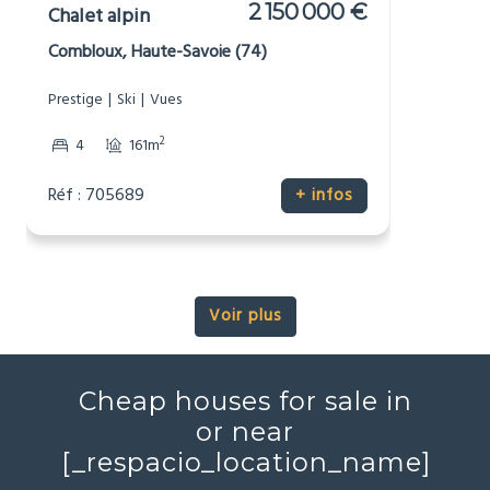
2 150 000 €
Chalet alpin
Combloux, Haute-Savoie (74)
Prestige
Ski
Vues
2
4
161m
Réf : 705689
+ infos