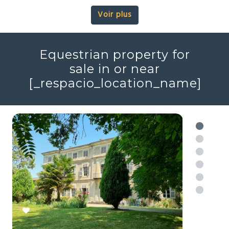
Modern style property in
or near
[_respacio_location_name]
Voir plus
Equestrian property for
sale in or near
[_respacio_location_name]