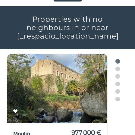
2
4
161m
Réf : 705689
+ infos
Voir plus
Properties with no
neighbours in or near
[_respacio_location_name]