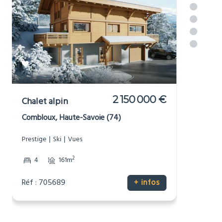
Luxury property in or near
[_respacio_location_name]
2 150 000 €
Chalet alpin
Combloux, Haute-Savoie (74)