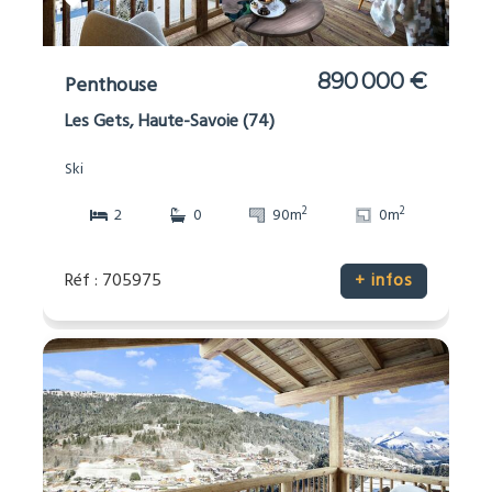
890 000 €
Penthouse
Les Gets, Haute-Savoie (74)
Ski
2
2
2
0
90m
0m
Réf : 705975
+ infos