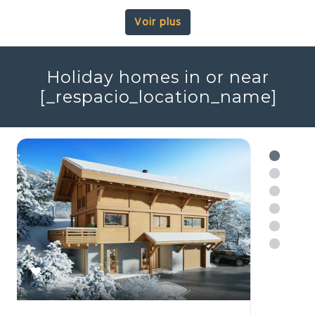
Prestige
Ski
Vues
2
4
161m
Réf : 705689
+ infos
Voir plus
Holiday homes in or near
[_respacio_location_name]