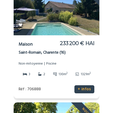
233 200 € HAI
Maison
Saint-Romain, Charente (16)
Non-mitoyenne
Piscine
2
2
3
2
130m
1321m
Réf : 706888
+ infos