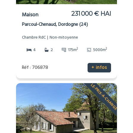
231 000 € HAI
Maison
Parcoul-Chenaud, Dordogne (24)
Chambre RdC
Non-mitoyenne
2
2
4
2
175m
5000m
Réf : 706878
+ infos
LE-PRIX-A-CHANGE