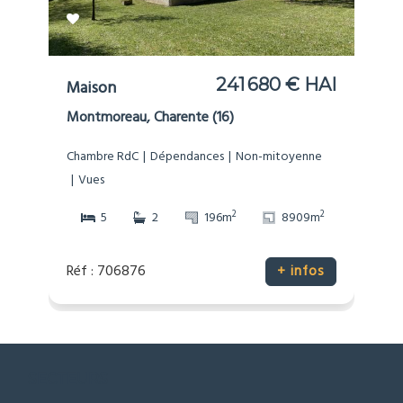
241 680 € HAI
Maison
Montmoreau, Charente (16)
Chambre RdC
Dépendances
Non-mitoyenne
Vues
2
2
5
2
196m
8909m
Réf : 706876
+ infos
SECTEURS