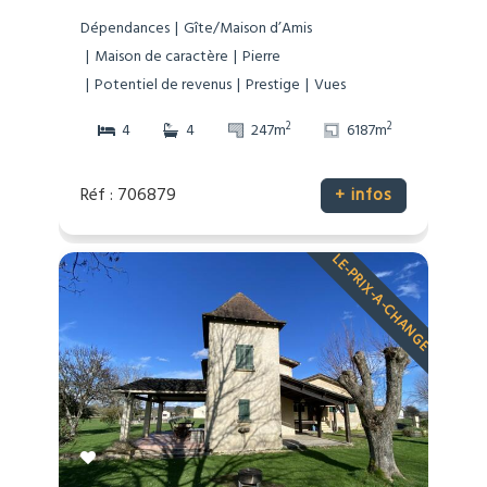
Dépendances
Gîte/Maison d’Amis
Maison de caractère
Pierre
Potentiel de revenus
Prestige
Vues
2
2
4
4
247m
6187m
Réf : 706879
+ infos
LE-PRIX-A-CHANGE