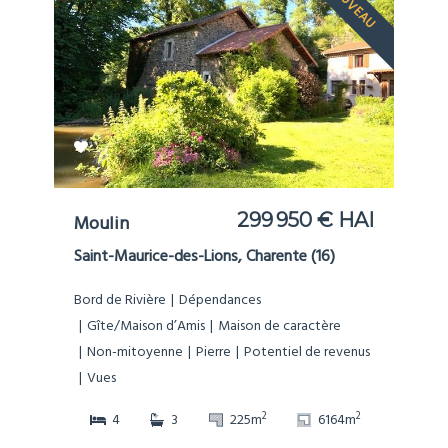
NOUVEAU
299 950 € HAI
Moulin
Saint-Maurice-des-Lions, Charente (16)
Bord de Rivière
Dépendances
Gîte/Maison d’Amis
Maison de caractère
Non-mitoyenne
Pierre
Potentiel de revenus
Vues
2
2
4
3
225m
6164m