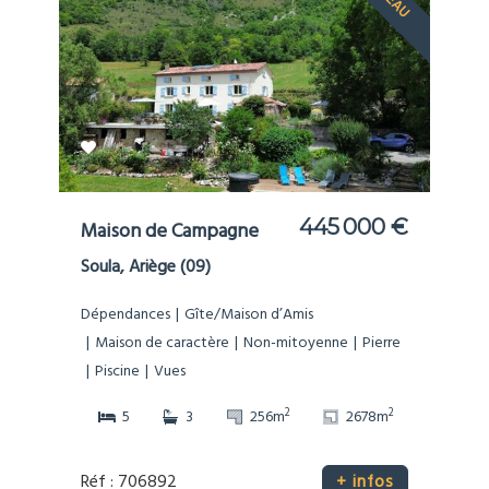
445 000 €
Maison de Campagne
Soula, Ariège (09)
Dépendances
Gîte/Maison d’Amis
Maison de caractère
Non-mitoyenne
Pierre
Piscine
Vues
2
2
5
3
256m
2678m
Réf : 706892
+ infos