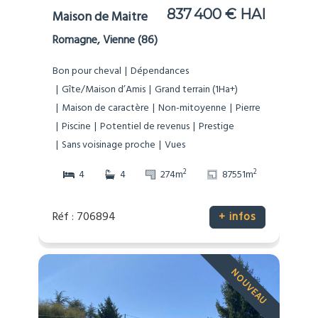
837 400 € HAI
Maison de Maitre
Romagne, Vienne (86)
Bon pour cheval
Dépendances
Gîte/Maison d’Amis
Grand terrain (1Ha+)
Maison de caractère
Non-mitoyenne
Pierre
Piscine
Potentiel de revenus
Prestige
Sans voisinage proche
Vues
2
2
4
4
274m
87551m
Réf : 706894
+ infos
NOUVEAU