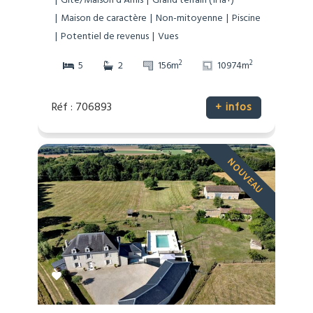
Gîte/Maison d’Amis
Grand terrain (1Ha+)
Maison de caractère
Non-mitoyenne
Piscine
Potentiel de revenus
Vues
2
2
5
2
156m
10974m
Réf : 706893
+ infos
NOUVEAU