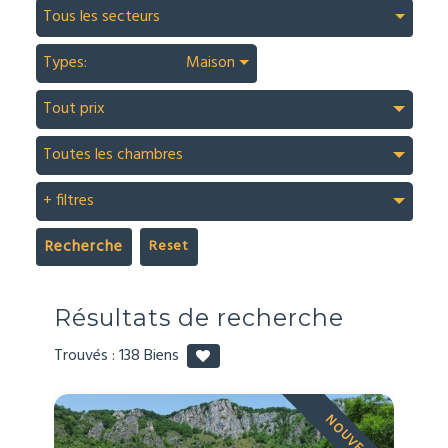
Tous les secteurs
Types:
Maison
Tout prix
Toutes les chambres
+ filtres
Recherche
Résultats de recherche
Trouvés :
138
Biens
NOUVEAU