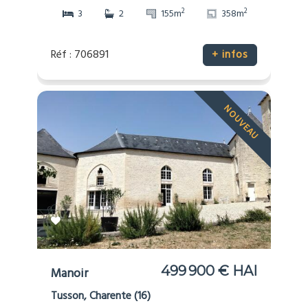
2
2
3
2
155m
358m
Réf : 706891
+ infos
NOUVEAU
499 900 € HAI
Manoir
Tusson, Charente (16)