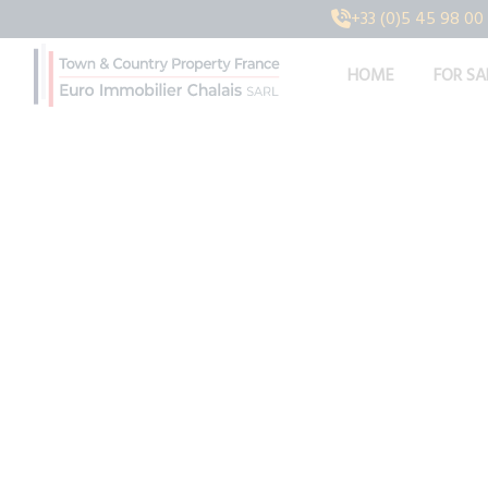
+33 (0)5 45 98 00
HOME
FOR SA