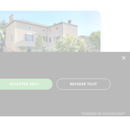
×
ACCEPTER TOUT
REFUSER TOUT
Manoir
799 000 € HAI
Usson-du-Poitou, Vienne (86)
Chambre RdC
Dépendances
Maison de caractère
Pierre
Piscine
Potentiel de revenus
POWERED BY COOKIESCRIPT
2
2
7
7
287m
1512m