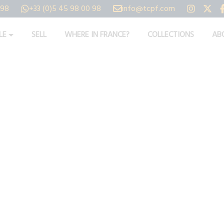
 98
+33 (0)5 45 98 00 98
info@tcpf.com
LE
SELL
WHERE IN FRANCE?
COLLECTIONS
AB