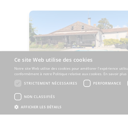
Ce site Web utilise des cookies
Notre site Web utilise des cookies pour améliorer l'expérience utilis
conformément à notre Politique relative aux cookies.
En savoir plus
STRICTEMENT NÉCESSAIRES
PERFORMANCE
Maison
500 000 € HA
Saint-Romain, Charente (16)
NON CLASSIFIÉS
Chambre RdC
Gîte/Maison d’Amis
AFFICHER LES DÉTAILS
Maison de caractère
Pierre
Piscine
Potentiel de revenus