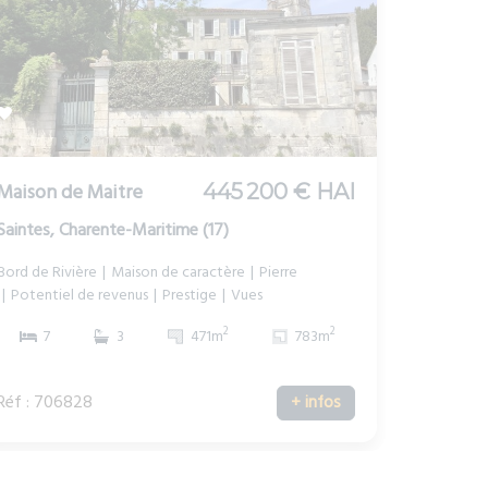
Maison de Maitre
445 200 € HAI
Saintes, Charente-Maritime (17)
Bord de Rivière
Maison de caractère
Pierre
Potentiel de revenus
Prestige
Vues
2
2
7
3
471m
783m
Réf : 706828
+ infos