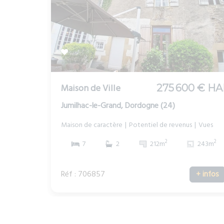
Maison de Ville
275 600 € HA
Jumilhac-le-Grand, Dordogne (24)
Maison de caractère
Potentiel de revenus
Vues
2
2
7
2
212m
243m
Réf : 706857
+ infos