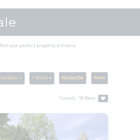
ale
find your perfect property in France.
hambres
+ filtres
Recherche
Trouvés :
18
Biens