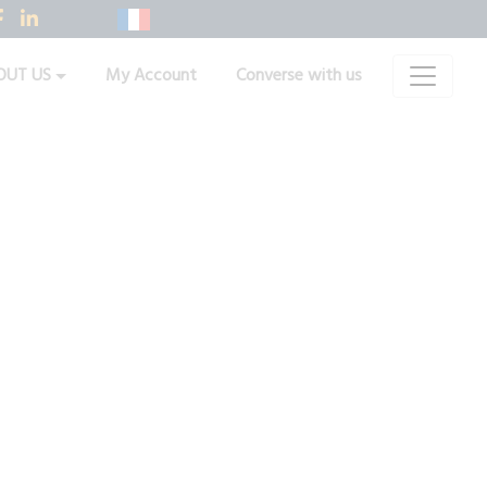
OUT US
My Account
Converse with us