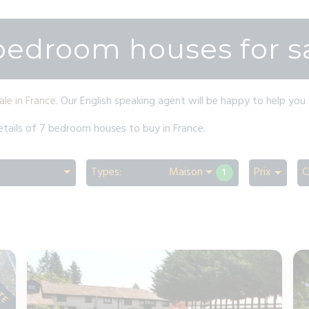
bedroom houses for s
ale in France
. Our English speaking agent will be happy to help you 
details of 7 bedroom houses to buy in France.
Types:
Maison
Prix
C
1
ITE