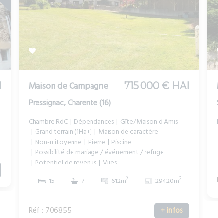
Maison de Campagne
I
715 000 € HAI
Pressignac, Charente (16)
Chambre RdC
Dépendances
Gîte/Maison d’Amis
Grand terrain (1Ha+)
Maison de caractère
Non-mitoyenne
Pierre
Piscine
Possibilité de mariage / événement / refuge
Potentiel de revenus
Vues
2
2
15
7
612m
29420m
Réf : 706855
+ infos