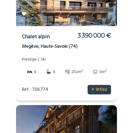
3 390 000 €
Chalet alpin
Megève, Haute-Savoie (74)
Prestige
Ski
2
2
4
0
202m
0m
Réf : 706774
+ infos