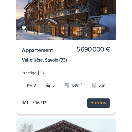
5 690 000 €
Appartement
Val-d’Isère, Savoie (73)
Prestige
Ski
2
2
3
0
159m
0m
Réf : 706712
+ infos