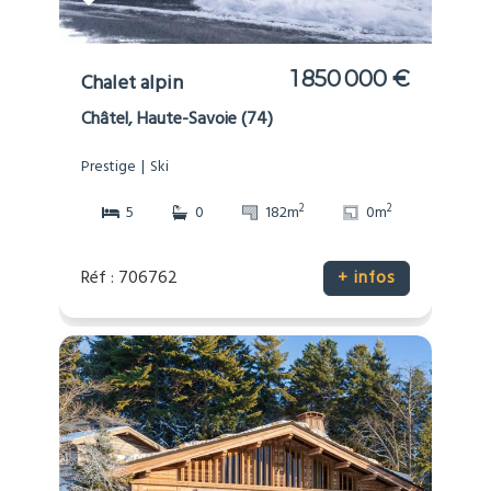
1 850 000 €
Chalet alpin
Châtel, Haute-Savoie (74)
Prestige
Ski
2
2
5
0
182m
0m
Réf : 706762
+ infos