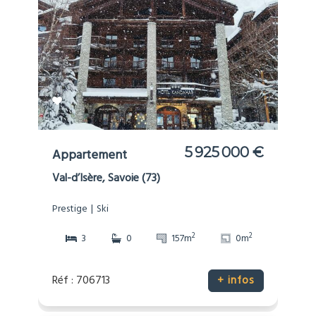
5 925 000 €
Appartement
Val-d’Isère, Savoie (73)
Prestige
Ski
2
2
3
0
157m
0m
Réf : 706713
+ infos