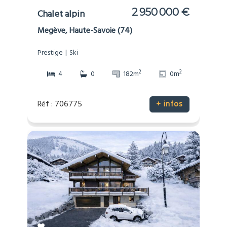
2 950 000 €
Chalet alpin
Megève, Haute-Savoie (74)
Prestige
Ski
2
2
4
0
182m
0m
Réf : 706775
+ infos