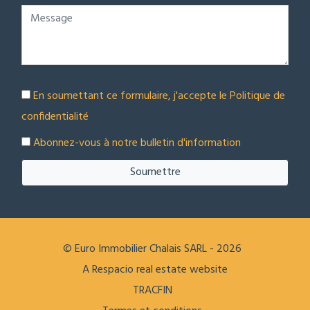
En soumettant ce formulaire, j'accepte le
Politique de
confidentialité
Abonnez-vous à notre bulletin d'information
Soumettre
© Euro Immobilier Chalais SARL - 2026
A Respacio real estate website
TRACFIN