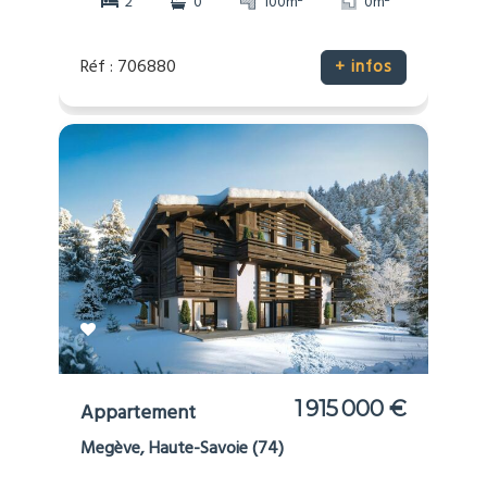
2
0
100m
0m
Réf : 706880
+ infos
1 915 000 €
Appartement
Megève, Haute-Savoie (74)