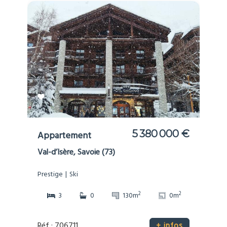
5 380 000 €
Appartement
Val-d’Isère, Savoie (73)
Prestige
Ski
2
2
3
0
130m
0m
Réf : 706711
+ infos