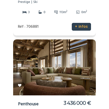
Prestige
Ski
2
2
3
0
113m
0m
Réf : 706881
+ infos
3 436 000 €
Penthouse