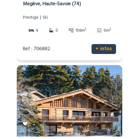
Megève, Haute-Savoie (74)
Prestige
Ski
2
2
4
0
156m
0m
Réf : 706882
+ infos