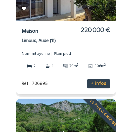
220 000 €
Maison
Limoux, Aude (11)
Non-mitoyenne
Plain pied
2
2
2
1
79m
306m
Réf : 706895
+ infos
LE-PRIX-A-CHANGE