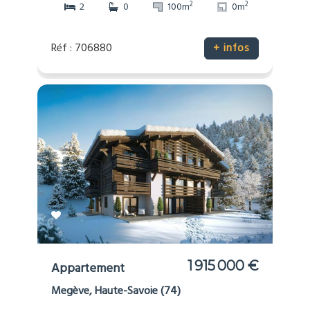
2
2
2
0
100m
0m
Réf : 706880
+ infos
1 915 000 €
Appartement
Megève, Haute-Savoie (74)