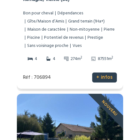
Bon pour cheval
Dépendances
Gîte/Maison d’Amis
Grand terrain (1Ha+)
Maison de caractère
Non-mitoyenne
Pierre
Piscine
Potentiel de revenus
Prestige
Sans voisinage proche
Vues
2
2
4
4
274m
87551m
Réf : 706894
+ infos
NOUVEAU