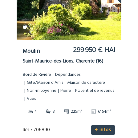
299 950 € HAI
Moulin
Saint-Maurice-des-Lions, Charente (16)
Bord de Rivière
Dépendances
Gîte/Maison d’Amis
Maison de caractère
Non-mitoyenne
Pierre
Potentiel de revenus
Vues
2
2
4
3
225m
6164m
Réf : 706890
+ infos