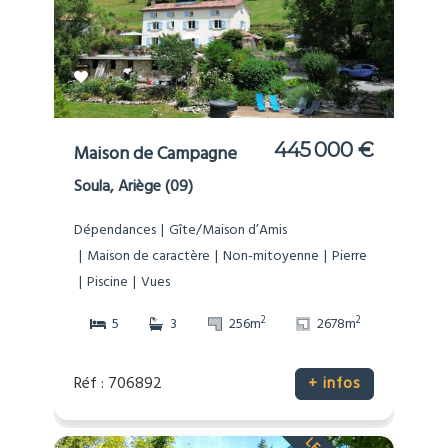
445 000 €
Maison de Campagne
Soula, Ariège (09)
Dépendances
Gîte/Maison d’Amis
Maison de caractère
Non-mitoyenne
Pierre
Piscine
Vues
2
2
5
3
256m
2678m
Réf : 706892
+ infos