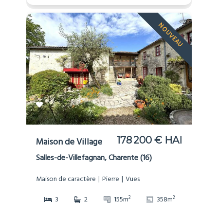
NOUVEAU
178 200 € HAI
Maison de Village
Salles-de-Villefagnan, Charente (16)
Maison de caractère
Pierre
Vues
2
2
3
2
155m
358m