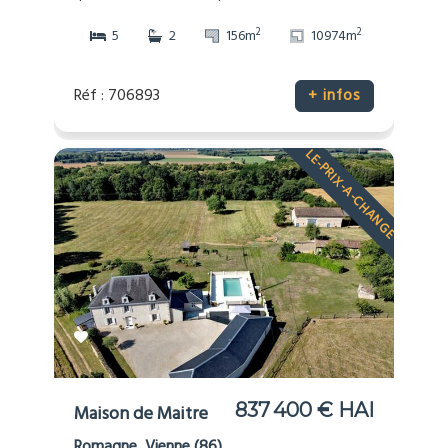
2
2
5
2
156m
10974m
Réf : 706893
+ infos
LE-PRIX-A-CHANGE
837 400 € HAI
Maison de Maitre
Romagne, Vienne (86)