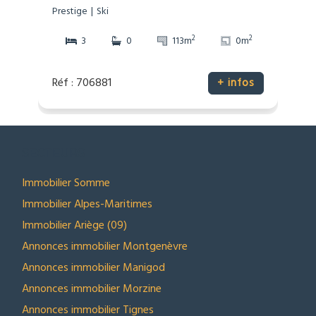
Prestige
Ski
2
2
3
0
113m
0m
Réf : 706881
+ infos
SECTEURS
Immobilier Somme
Immobilier Alpes-Maritimes
Immobilier Ariège (09)
Annonces immobilier Montgenèvre
Annonces immobilier Manigod
Annonces immobilier Morzine
Annonces immobilier Tignes