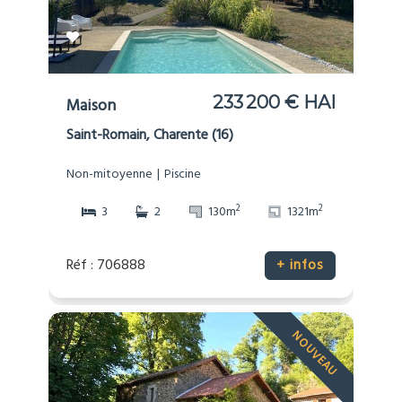
233 200 € HAI
Maison
Saint-Romain, Charente (16)
Non-mitoyenne
Piscine
2
2
3
2
130m
1321m
Réf : 706888
+ infos
NOUVEAU