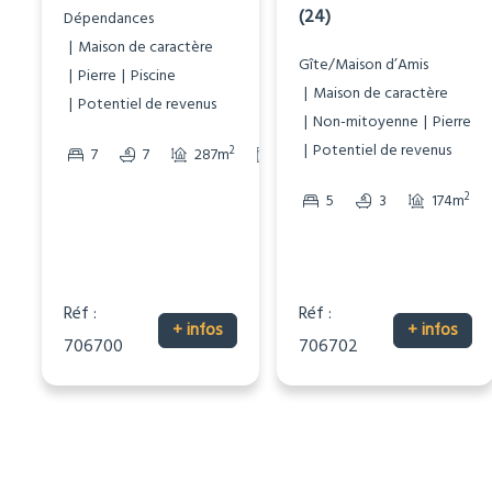
(24)
Dépendances
Maison de caractère
Gîte/Maison d’Amis
Pierre
Piscine
Maison de caractère
Potentiel de revenus
Non-mitoyenne
Pierre
Potentiel de revenus
2
2
7
7
287m
1512m
2
5
3
174m
Réf :
Réf :
+ infos
+ infos
706700
706702