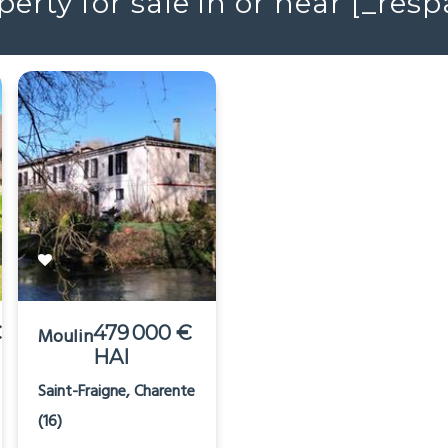
erty for sale in or near [_re
€
479 000 €
180 000 €
Moulin
Maison de
HAI
HAI
Campagne
Saint-Fraigne, Charente
Availles-Limouzine,
(16)
Vienne (86)