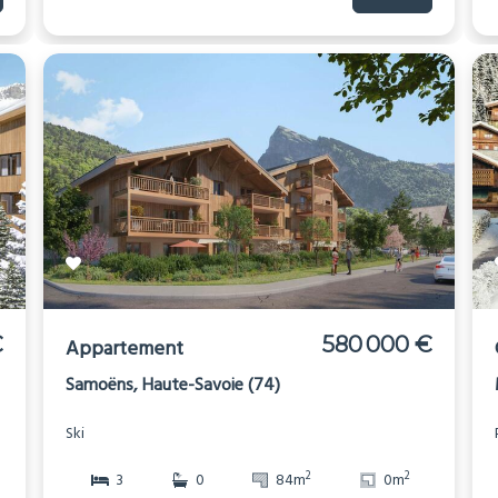
€
580 000 €
Appartement
Samoëns, Haute-Savoie (74)
Ski
2
2
3
0
84m
0m