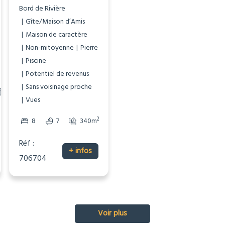
Bord de Rivière
Bord de Rivière
Gîte/Maison d’Amis
Maison de caractère
Maison de caractère
Non-mitoyenne
Non-mitoyenne
Pierre
Sans voisinage proche
Piscine
Vues
Potentiel de revenus
Sans voisinage proche
2
3
2
114m
2
2999m
Vues
2
2
8
7
340m
9539m
Réf :
Réf :
+ infos
+ infos
706704
706707
Voir plus