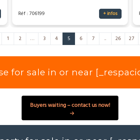
Réf : 706199
+ infos
1
2
…
3
4
5
6
7
..
26
27
e for sale in or near [_respac
Buyers waiting – contact us now!