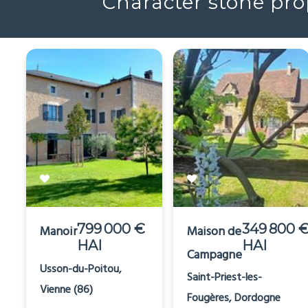
Character stone prop
799 000 €
349 800 
Manoir
Maison de
HAI
HAI
Campagne
Usson-du-Poitou,
Saint-Priest-les-
Vienne (86)
Fougères, Dordogne