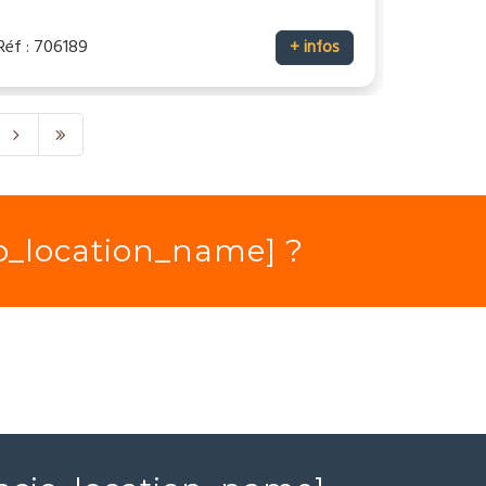
Réf : 706189
+ infos
io_location_name] ?