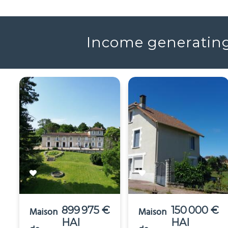
Income generating 
899 975 €
150 000 €
Maison
Maison
HAI
HAI