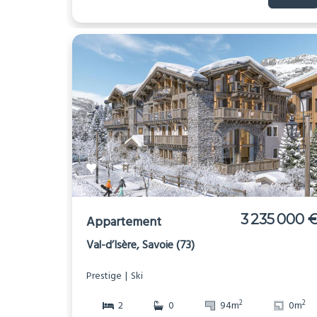
3 235 000 
Appartement
Val-d’Isère, Savoie (73)
Prestige
Ski
2
2
2
0
94m
0m