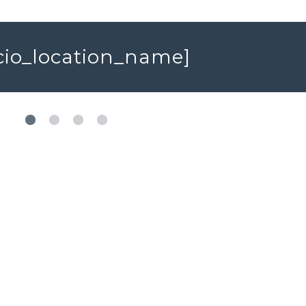
acio_location_name]
1 200 000 €
799 000 €
Maison
Manoir
HAI