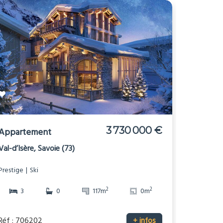
3 730 000 €
Appartement
Val-d’Isère, Savoie (73)
Prestige
Ski
2
2
3
0
117m
0m
Réf : 706202
+ infos