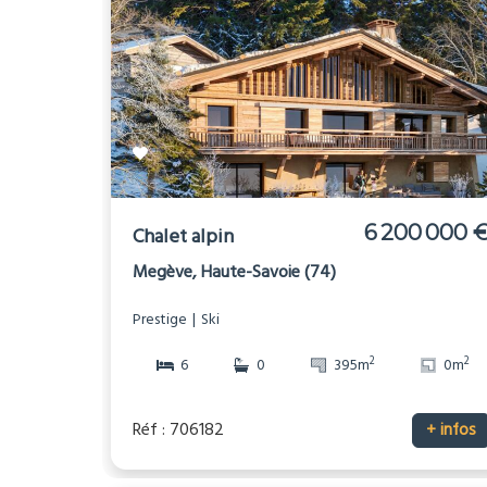
6 200 000 
Chalet alpin
Megève, Haute-Savoie (74)
Prestige
Ski
2
2
6
0
395m
0m
Réf : 706182
+ infos