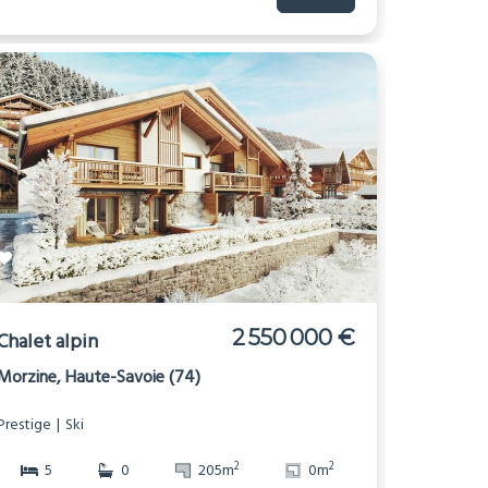
2 550 000 €
Chalet alpin
Morzine, Haute-Savoie (74)
Prestige
Ski
2
2
5
0
205m
0m