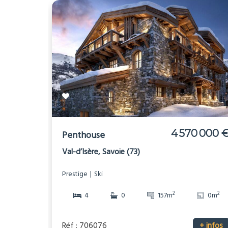
4 570 000 
Penthouse
Val-d’Isère, Savoie (73)
Prestige
Ski
2
2
4
0
157m
0m
Réf : 706076
+ infos