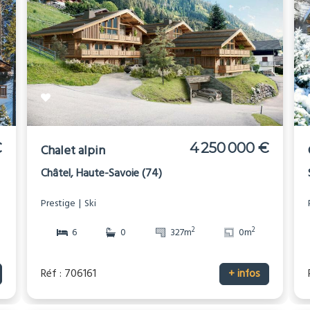
€
4 250 000 €
Chalet alpin
Châtel, Haute-Savoie (74)
Prestige
Ski
2
2
6
0
327m
0m
Réf : 706161
+ infos