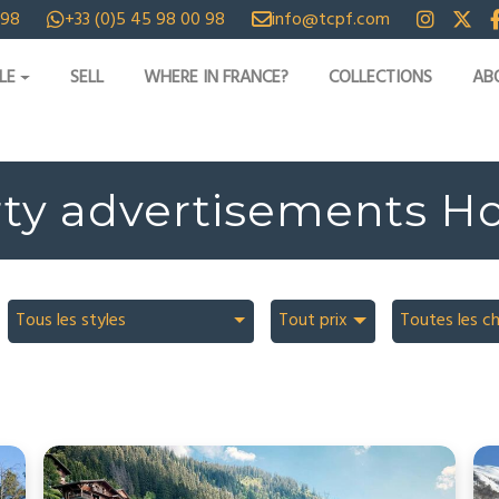
 98
+33 (0)5 45 98 00 98
info@tcpf.com
LE
SELL
WHERE IN FRANCE?
COLLECTIONS
AB
rty advertisements H
Tous les styles
Tout prix
Toutes les c