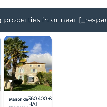
properties in or near [_resp
360 400 €
243 800 €
Maison de
Maison
HAI
HAI