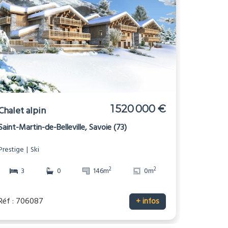
1 520 000 €
Chalet alpin
Saint-Martin-de-Belleville, Savoie (73)
Prestige
Ski
2
2
3
0
146m
0m
Réf : 706087
+ infos