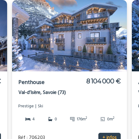
€
8 104 000 €
Penthouse
Val-d’Isère, Savoie (73)
Prestige
Ski
2
2
4
0
176m
0m
Réf : 706203
+ infos