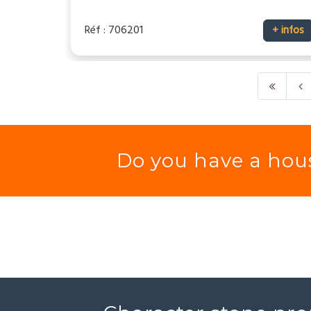
Réf : 706201
+ infos
Do you have a hous