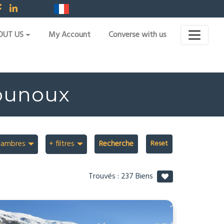
OUT US
My Account
Converse with us
ounoux
hambres
+ filtres
Recherche
Trouvés :
237
Biens