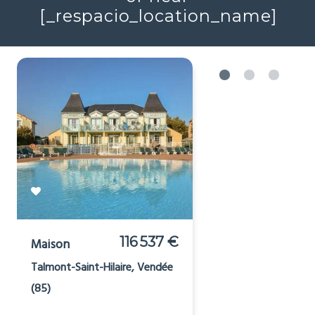
2
4
161m
Réf : 705689
+ infos
Voir plus
Cheap houses for sale in
or near
[_respacio_location_name]