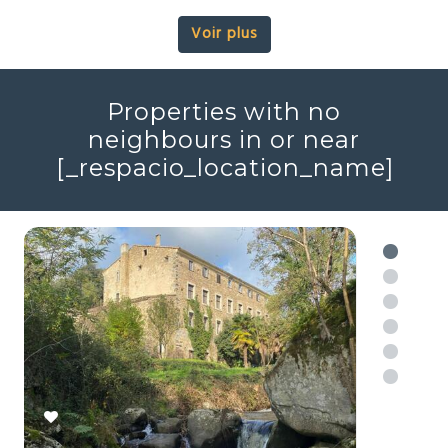
2 150 000 €
Chalet alpin
Combloux, Haute-Savoie (74)
Prestige
Ski
Vues
2
4
161m
Réf : 705689
+ infos
Voir plus
Properties with no
neighbours in or near