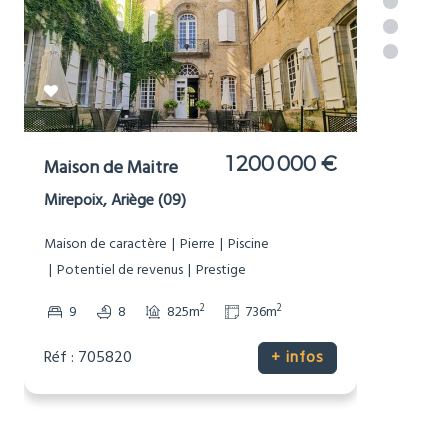
977 000 €
Moulin
Brousses-et-Villaret, Aude (11)
Bord de Rivière
Dépendances
Grand terrain (1Ha+)
Maison de caractère
Non-mitoyenne
Pierre
Potentiel de revenus
Prestige
Sans voisinage proche