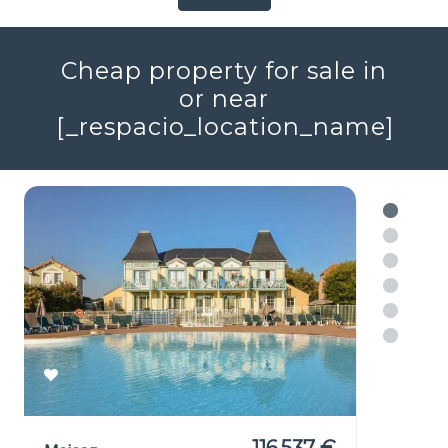
Sans voisinage proche
Vues
2
2
11
7
540m
49337m
Réf : 706579
+ infos
Voir plus
Cheap property for sale in
or near
[_respacio_location_name]