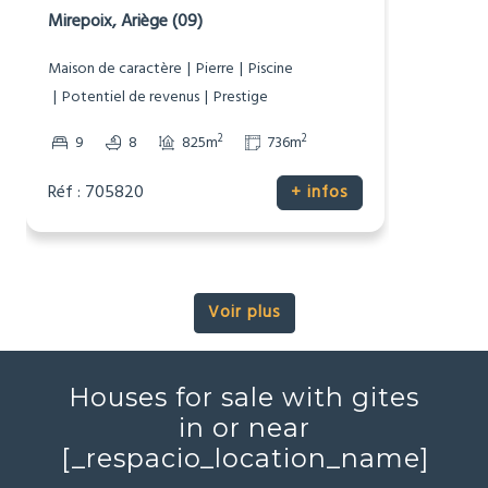
1 200 000 €
Maison de Maitre
Mirepoix, Ariège (09)
Maison de caractère
Pierre
Piscine
Potentiel de revenus
Prestige
2
2
9
8
825m
736m