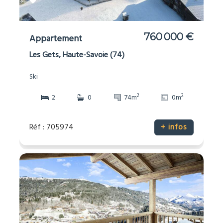
760 000 €
Appartement
Les Gets, Haute-Savoie (74)
Ski
2
2
2
0
74m
0m
Réf : 705974
+ infos