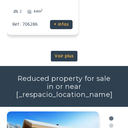
116 537 €
Maison
Talmont-Saint-Hilaire, Vendée
(85)
2
2
44m
Réf : 706286
+ infos