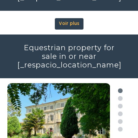
Voir plus
Modern style property in
or near
[_respacio_location_name]
Voir plus
Equestrian property for
sale in or near
[_respacio_location_name]