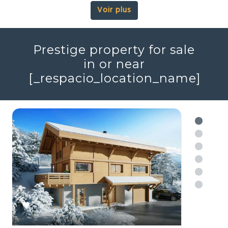
2
2
7
3
448m
16343m
Réf : 706046
+ infos
Voir plus
Prestige property for sale
in or near
[_respacio_location_name]