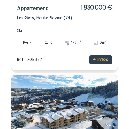
1 830 000 €
Appartement
Les Gets, Haute-Savoie (74)
Ski
2
2
4
0
179m
0m
Réf : 705977
+ infos