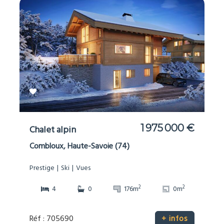
1 975 000 €
Chalet alpin
Combloux, Haute-Savoie (74)
Prestige
Ski
Vues
2
2
4
0
176m
0m
Réf : 705690
+ infos