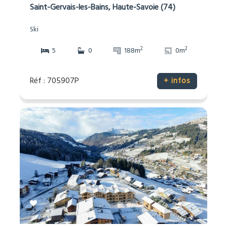
Saint-Gervais-les-Bains, Haute-Savoie (74)
Ski
2
2
5
0
188m
0m
Réf : 705907P
+ infos