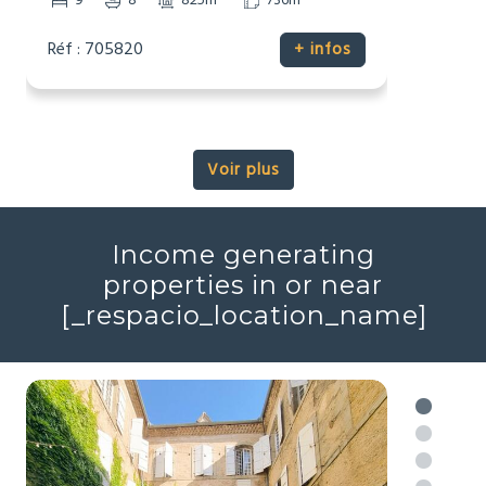
Potentiel de revenus
Prestige
Sans voisinage proche
2
2
7
3
448m
16343m
Réf : 706046
+ infos
Voir plus
Income generating
properties in or near
[_respacio_location_name]