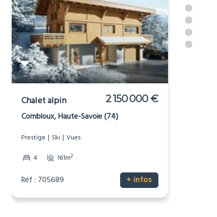
Voir plus
Reduced property for sale
in or near
[_respacio_location_name]