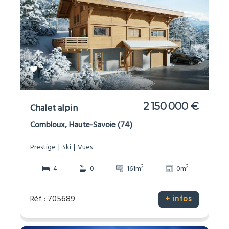
2 150 000 €
Chalet alpin
Combloux, Haute-Savoie (74)
Prestige
Ski
Vues
2
2
4
0
161m
0m
Réf : 705689
+ infos