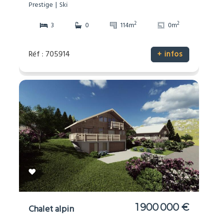
Prestige
Ski
2
2
3
0
114m
0m
Réf : 705914
+ infos
1 900 000 €
Chalet alpin