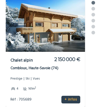
Réf : 706668
+ infos
Voir plus
Luxury property in or near
[_respacio_location_name]