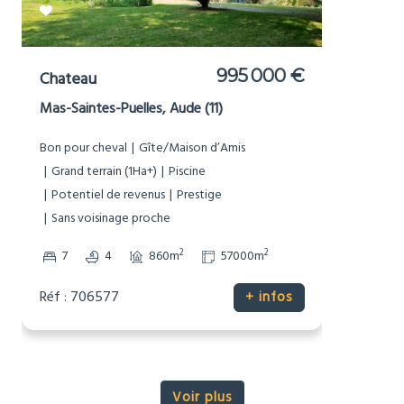
1 495 000 € HAI
Moulin
Chenon, Charente (16)
Bon pour cheval
Bord de Rivière
Dépendances
Gîte/Maison d’Amis
Grand terrain (1Ha+)
Maison de caractère
Non-mitoyenne
Pierre
Piscine
Potentiel de revenus
Prestige