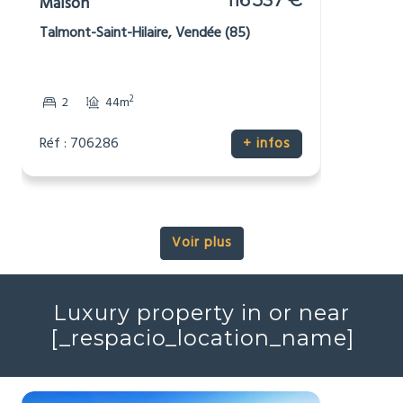
150 000 €
Maison de
HAI
Campagne
Chef-Boutonne, Deux-Sèvres (79)
Dépendances
Gîte/Maison d’Amis
Non-mitoyenne
Pierre
Potentiel de revenus
Vues
2
2
3
2
157m
1238m