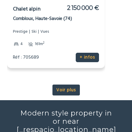
1 975 000 €
Chalet alpin
Combloux, Haute-Savoie (74)
Prestige
Ski
Vues
2
4
176m
Réf : 705690
+ infos