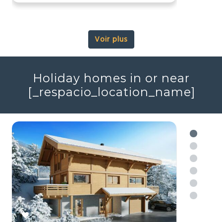
1 975 000 €
Chalet alpin
Combloux, Haute-Savoie (74)
Prestige
Ski
Vues
2
4
176m
Réf : 705690
+ infos
Voir plus