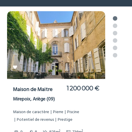
977 000 €
Moulin
Brousses-et-Villaret, Aude (11)
Bord de Rivière
Dépendances
Grand terrain (1Ha+)
Maison de caractère
Non-mitoyenne
Pierre