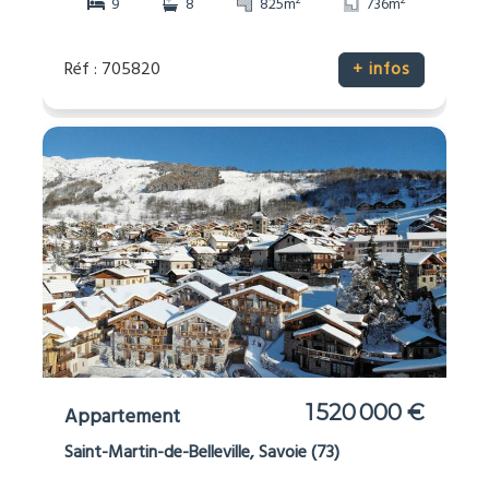
2
2
9
8
825m
736m
Réf : 705820
+ infos
1 520 000 €
Appartement
Saint-Martin-de-Belleville, Savoie (73)