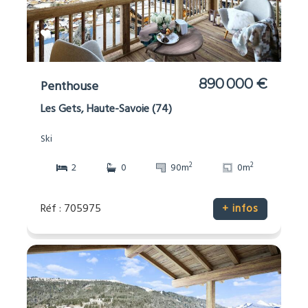
890 000 €
Penthouse
Les Gets, Haute-Savoie (74)
Ski
2
2
2
0
90m
0m
Réf : 705975
+ infos