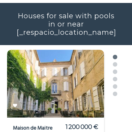
Grand terrain (1Ha+)
Maison de caractère
Non-mitoyenne
Pierre
Potentiel de revenus
Prestige
Sans voisinage proche
2
2
7
3
448m
16343m
Réf : 706046
+ infos
Voir plus
Houses for sale with pools
in or near
[_respacio_location_name]