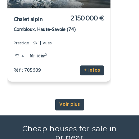
Holiday homes in or near
[_respacio_location_name]
2 150 000 €
Chalet alpin
Combloux, Haute-Savoie (74)
Prestige
Ski
Vues