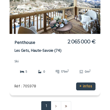
2 065 000 €
Penthouse
Les Gets, Haute-Savoie (74)
Ski
2
2
5
0
171m
0m
Réf : 705978
+ infos
1