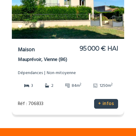
95 000 € HAI
Maison
Mauprévoir, Vienne (86)
Dépendances
Non-mitoyenne
2
2
3
2
84m
1250m
Réf : 706833
+ infos