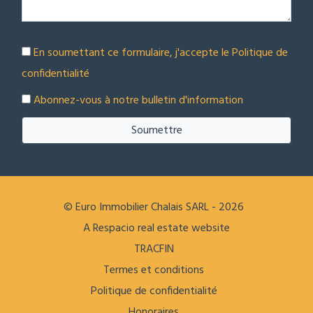
En soumettant ce formulaire, j'accepte le
Politique de
confidentialité
Abonnez-vous à notre bulletin d'information
Soumettre
© Euro Immobilier Chalais SARL - 2026
A Respacio real estate website
TRACFIN
Termes et conditions
Politique de confidentialité
Honoraires