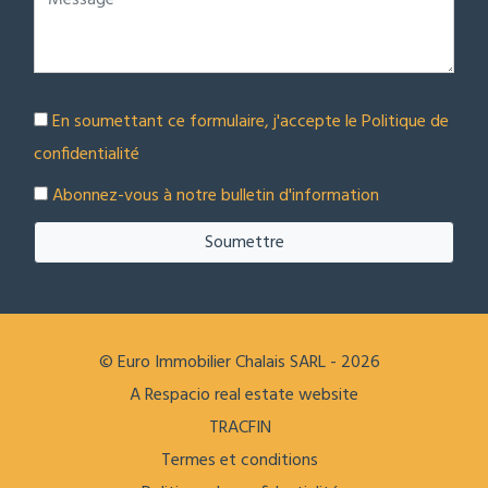
En soumettant ce formulaire, j'accepte le
Politique de
confidentialité
Abonnez-vous à notre bulletin d'information
Soumettre
© Euro Immobilier Chalais SARL - 2026
A Respacio real estate website
TRACFIN
Termes et conditions