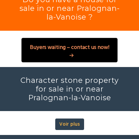
sale in or near Pralognan-
la-Vanoise ?
Buyers waiting – contact us now!
Character stone property
for sale in or near
Pralognan-la-Vanoise
Voir plus