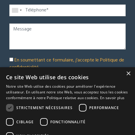
En soumettant ce formulaire, j'accepte le
Politique de
confidentialité
×
Abonnez-vous à notre bulletin d'information
Ce site Web utilise des cookies
Notre site Web utilise des cookies pour améliorer l'expérience
Soumettre
utilisateur. En utilisant notre site Web, vous acceptez tous les cookies
conformément à notre Politique relative aux cookies.
En savoir plus
STRICTEMENT NÉCESSAIRES
PERFORMANCE
© Euro Immobilier Chalais SARL - 2026
CIBLAGE
FONCTIONNALITÉ
A Respacio real estate website