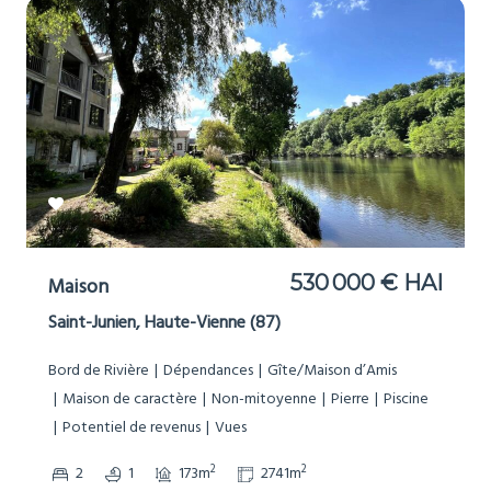
530 000 € HAI
Maison
Saint-Junien, Haute-Vienne (87)
Bord de Rivière
Dépendances
Gîte/Maison d’Amis
Maison de caractère
Non-mitoyenne
Pierre
Piscine
Potentiel de revenus
Vues
2
2
2
1
173m
2741m