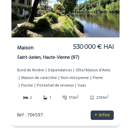
530 000 € HAI
Maison
Saint-Junien, Haute-Vienne (87)
Bord de Rivière
Dépendances
Gîte/Maison d’Amis
Maison de caractère
Non-mitoyenne
Pierre
Piscine
Potentiel de revenus
Vues
2
2
2
1
173m
2741m
Réf : 706597
+ infos