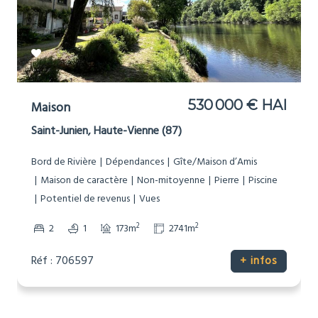
530 000 € HAI
Maison
Saint-Junien, Haute-Vienne (87)
Bord de Rivière
Dépendances
Gîte/Maison d’Amis
Maison de caractère
Non-mitoyenne
Pierre
Piscine
Potentiel de revenus
Vues
2
2
2
1
173m
2741m
Réf : 706597
+ infos