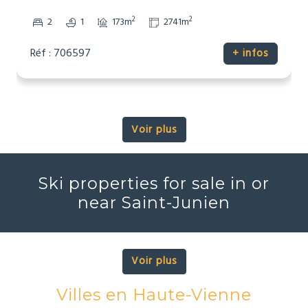
2
2
2
1
173m
2741m
Réf : 706597
+ infos
Voir plus
Ski properties for sale in or
near Saint-Junien
Voir plus
Villes en Haute-Vienne