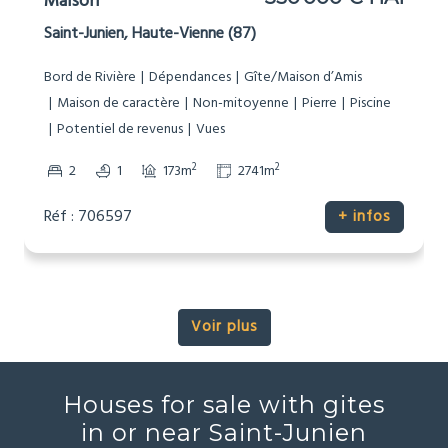
Maison
Saint-Junien, Haute-Vienne (87)
Bord de Rivière
Dépendances
Gîte/Maison d’Amis
Maison de caractère
Non-mitoyenne
Pierre
Piscine
Potentiel de revenus
Vues
2
2
2
1
173m
2741m
Réf : 706597
+ infos
Voir plus
Houses for sale with gites
in or near Saint-Junien