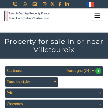
Property for sale in or near
Villetoureix
Secteurs:
Dordogne (24)
1
Tous les styles
Prix
Chambres