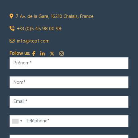
TCPF
7 Av. de la Gare, 16210 Chalais, France
+33 (0)5 45 98 00 98
info@tcpf.com
Follow us: