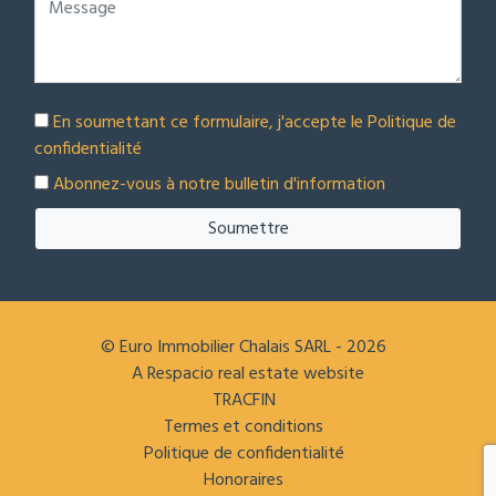
En soumettant ce formulaire, j'accepte le
Politique de
confidentialité
Abonnez-vous à notre bulletin d'information
Soumettre
© Euro Immobilier Chalais SARL - 2026
A Respacio real estate website
TRACFIN
Termes et conditions
Politique de confidentialité
Honoraires