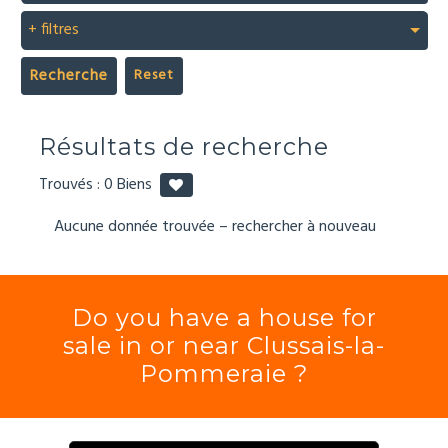
+ filtres
Recherche
Résultats de recherche
Trouvés :
0
Biens
Aucune donnée trouvée – rechercher à nouveau
Do you have a house for
sale in or near Clussais-la-
Pommeraie ?