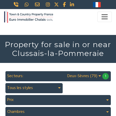
Property for sale in or near
Clussais-la-Pommeraie
Secteurs:
Deux-Sèvres (79)
1
Tous les styles
Prix
Chambres