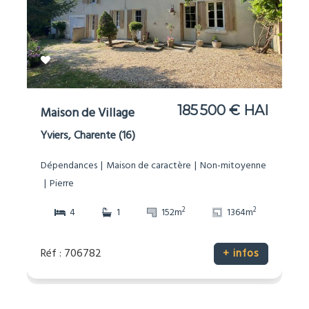
185 500 € HAI
Maison de Village
Yviers, Charente (16)
Dépendances
Maison de caractère
Non-mitoyenne
Pierre
2
2
4
1
152m
1364m
Réf : 706782
+ infos