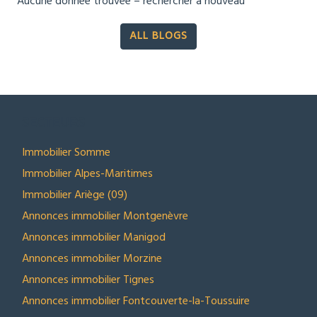
Aucune donnée trouvée – rechercher à nouveau
ALL BLOGS
SECTEURS
Immobilier Somme
Immobilier Alpes-Maritimes
Immobilier Ariège (09)
Annonces immobilier Montgenèvre
Annonces immobilier Manigod
Annonces immobilier Morzine
Annonces immobilier Tignes
Annonces immobilier Fontcouverte-la-Toussuire