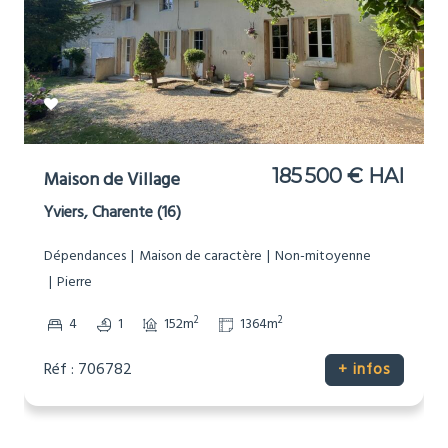
185 500 € HAI
Maison de Village
Yviers, Charente (16)
Dépendances
Maison de caractère
Non-mitoyenne
Pierre
2
2
4
1
152m
1364m
Réf : 706782
+ infos