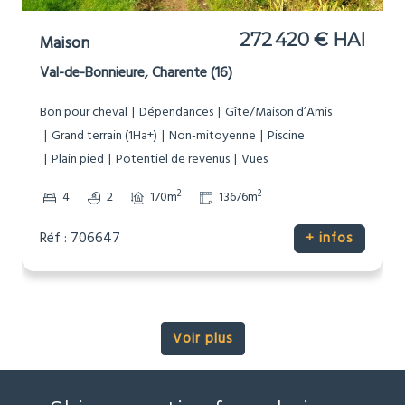
272 420 € HAI
Maison
Val-de-Bonnieure, Charente (16)
Bon pour cheval
Dépendances
Gîte/Maison d’Amis
Grand terrain (1Ha+)
Non-mitoyenne
Piscine
Plain pied
Potentiel de revenus
Vues
2
2
4
2
170m
13676m
Réf : 706647
+ infos
Voir plus