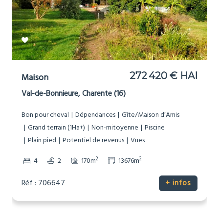
272 420 € HAI
Maison
Val-de-Bonnieure, Charente (16)
Bon pour cheval
Dépendances
Gîte/Maison d’Amis
Grand terrain (1Ha+)
Non-mitoyenne
Piscine
Plain pied
Potentiel de revenus
Vues
2
2
4
2
170m
13676m
Réf : 706647
+ infos