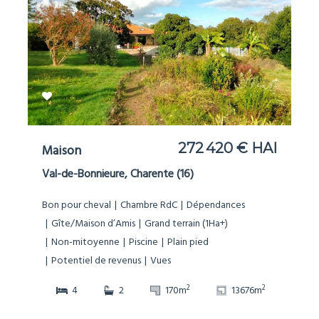
272 420 € HAI
Maison
Val-de-Bonnieure, Charente (16)
Bon pour cheval
Chambre RdC
Dépendances
Gîte/Maison d’Amis
Grand terrain (1Ha+)
Non-mitoyenne
Piscine
Plain pied
Potentiel de revenus
Vues
2
2
4
2
170m
13676m