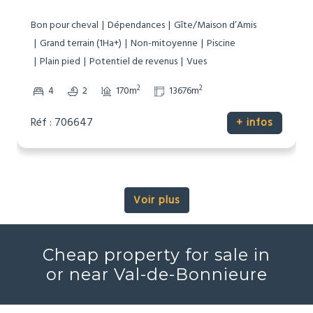
Bon pour cheval
Dépendances
Gîte/Maison d’Amis
Grand terrain (1Ha+)
Non-mitoyenne
Piscine
Plain pied
Potentiel de revenus
Vues
2
2
4
2
170m
13676m
Réf : 706647
+ infos
Voir plus
Cheap property for sale in
or near Val-de-Bonnieure