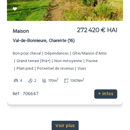
272 420 € HAI
Maison
Val-de-Bonnieure, Charente (16)
Bon pour cheval
Dépendances
Gîte/Maison d’Amis
Grand terrain (1Ha+)
Non-mitoyenne
Piscine
Plain pied
Potentiel de revenus
Vues
2
2
4
2
170m
13676m
Réf : 706647
+ infos
Voir plus