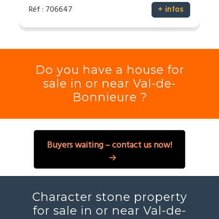
Réf : 706647
+ infos
Do you have a house for
sale in or near Val-de-
Bonnieure ?
Buyers waiting – contact us now!
Character stone property
for sale in or near Val-de-