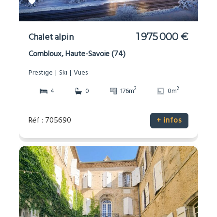
Chalet alpin
1 975 000 €
Combloux, Haute-Savoie (74)
Prestige
Ski
Vues
2
2
4
0
176m
0m
Réf : 705690
+ infos