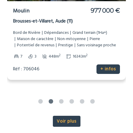
Moulin
977 000 €
Brousses-et-Villaret, Aude (11)
Bord de Rivière
Dépendances
Grand terrain (1Ha+)
Maison de caractère
Non-mitoyenne
Pierre
Potentiel de revenus
Prestige
Sans voisinage proche
2
2
7
3
448m
16343m
Réf : 706046
+ infos
Voir plus