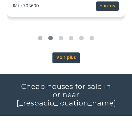
Réf : 705690
+ infos
Voir plus
Cheap houses for sale in
or near
[_respacio_location_name]