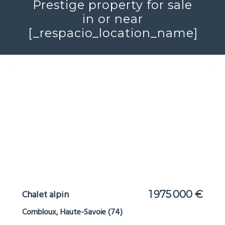
Prestige property for sale
in or near
[_respacio_location_name]
Chalet alpin
1 975 000 €
Combloux, Haute-Savoie (74)