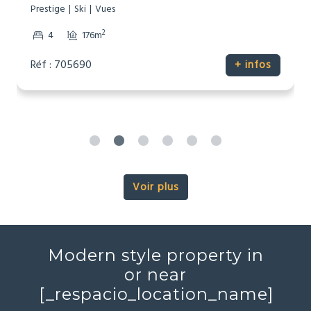
Prestige
Ski
Vues
2
4
176m
Réf : 705690
+ infos
Voir plus
Modern style property in
or near
[_respacio_location_name]