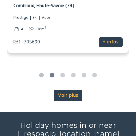
Combloux, Haute-Savoie (74)
Prestige
Ski
Vues
2
4
176m
Réf : 705690
+ infos
Voir plus
Holiday homes in or near
[_respacio_location_name]