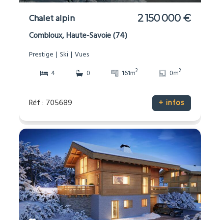
Chalet alpin
2 150 000 €
Combloux, Haute-Savoie (74)
Prestige
Ski
Vues
2
2
4
0
161m
0m
Réf : 705689
+ infos