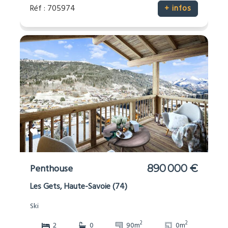
Réf : 705974
+ infos
Penthouse
890 000 €
Les Gets, Haute-Savoie (74)
Ski
2
2
2
0
90m
0m