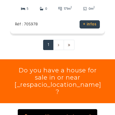
2
2
5
0
171m
0m
Réf : 705978
+ infos
1
Do you have a house for
sale in or near
[_respacio_location_name]
?