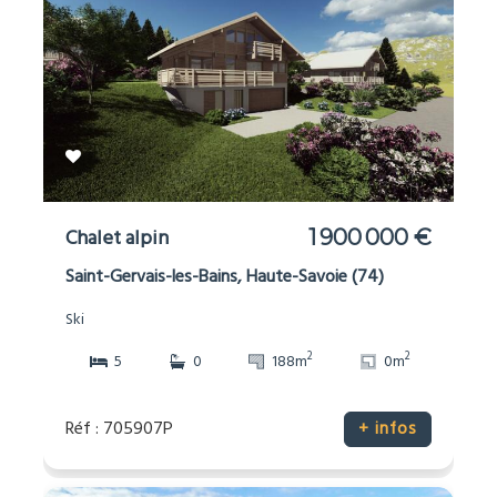
Chalet alpin
1 900 000 €
Saint-Gervais-les-Bains, Haute-Savoie (74)
Ski
2
2
5
0
188m
0m
Réf : 705907P
+ infos