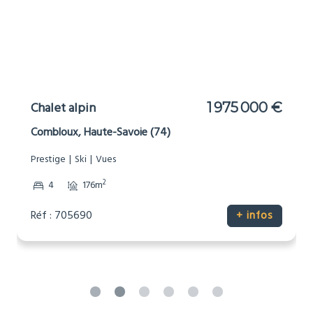
Chalet alpin
1 975 000 €
Combloux, Haute-Savoie (74)
Prestige
Ski
Vues
2
4
176m
Réf : 705690
+ infos