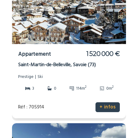
Appartement
1 520 000 €
Saint-Martin-de-Belleville, Savoie (73)
Prestige
Ski
2
2
3
0
114m
0m
Réf : 705914
+ infos