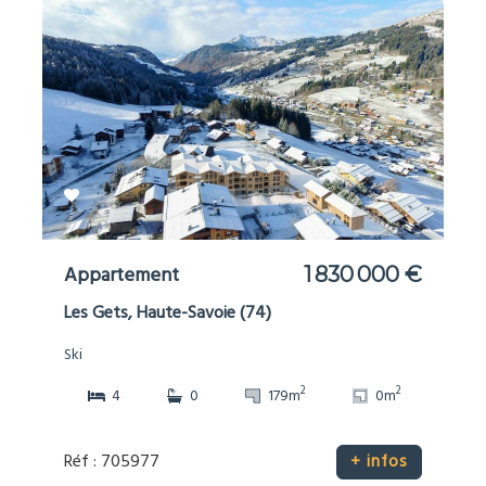
Appartement
1 830 000 €
Les Gets, Haute-Savoie (74)
Ski
2
2
4
0
179m
0m
Réf : 705977
+ infos