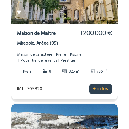
Maison de Maitre
1 200 000 €
Mirepoix, Ariège (09)
Maison de caractère
Pierre
Piscine
Potentiel de revenus
Prestige
2
2
9
8
825m
736m
Réf : 705820
+ infos