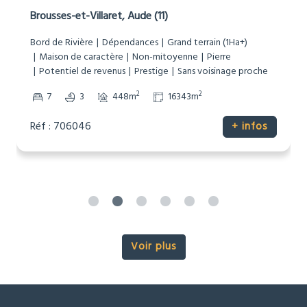
Brousses-et-Villaret, Aude (11)
Bord de Rivière
Dépendances
Grand terrain (1Ha+)
Maison de caractère
Non-mitoyenne
Pierre
Potentiel de revenus
Prestige
Sans voisinage proche
2
2
7
3
448m
16343m
Réf : 706046
+ infos
Voir plus