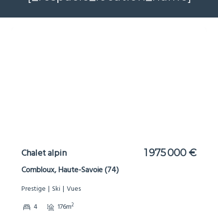
Chalet alpin
1 975 000 €
Combloux, Haute-Savoie (74)
Prestige
Ski
Vues
2
4
176m