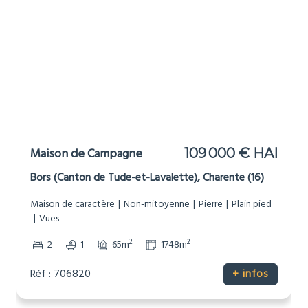
Maison de Campagne
109 000 € HAI
Bors (Canton de Tude-et-Lavalette), Charente (16)
Maison de caractère
Non-mitoyenne
Pierre
Plain pied
Vues
2
2
2
1
65m
1748m
Réf : 706820
+ infos