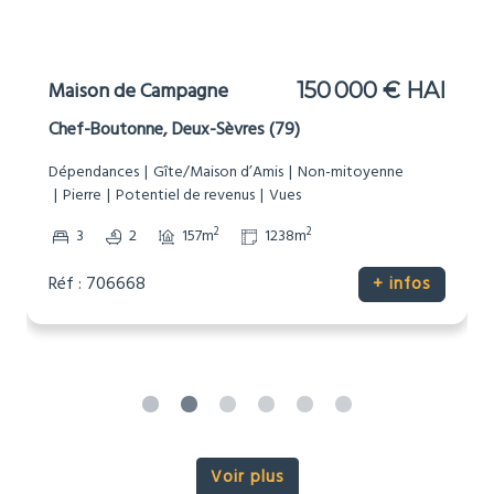
Maison de Campagne
150 000 € HAI
Chef-Boutonne, Deux-Sèvres (79)
Dépendances
Gîte/Maison d’Amis
Non-mitoyenne
Pierre
Potentiel de revenus
Vues
2
2
3
2
157m
1238m
Réf : 706668
+ infos
Voir plus