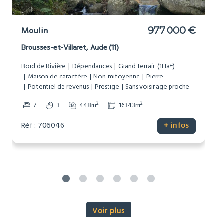
Chateau
995 000 €
Mas-Saintes-Puelles, Aude (11)
Bon pour cheval
Gîte/Maison d’Amis
Grand terrain (1Ha+)
Piscine
Potentiel de revenus
Prestige
Sans voisinage proche
2
2
7
4
860m
57000m
Réf : 706577
+ infos
Voir plus