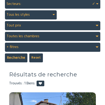
Secteurs:
✓
Tous les styles
Tout prix
Toutes les chambres
+ filtres
Recherche
Résultats de recherche
Trouvés :
1
Biens