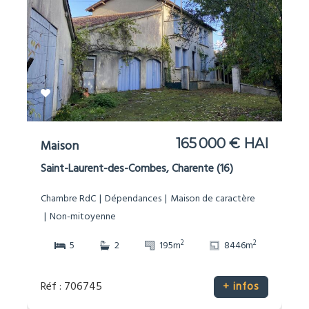
165 000 € HAI
Maison
Saint-Laurent-des-Combes, Charente (16)
Chambre RdC
Dépendances
Maison de caractère
Non-mitoyenne
2
2
5
2
195m
8446m
Réf : 706745
+ infos