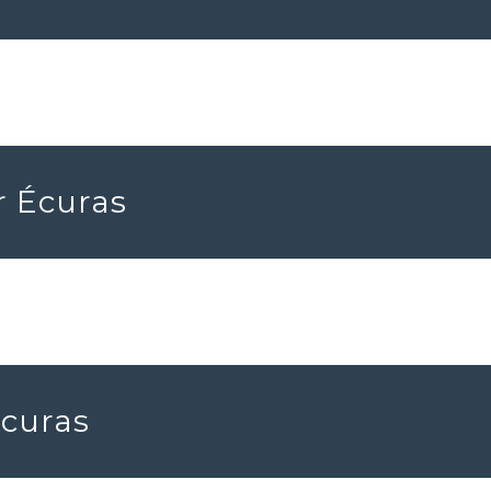
r Écuras
Écuras