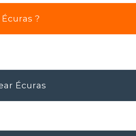
 Écuras ?
near Écuras