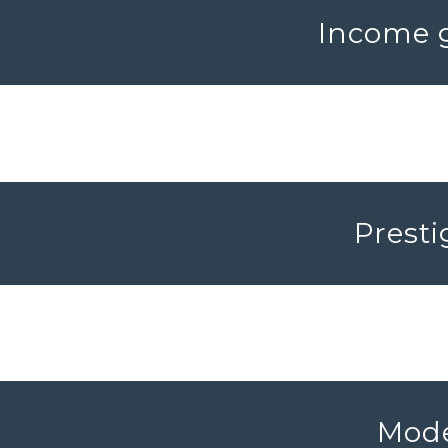
Income g
Presti
Mode