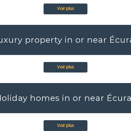
Voir plus
uxury property in or near Écur
Voir plus
oliday homes in or near Écur
Voir plus