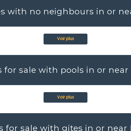
es with no neighbours in or ne
Voir plus
 for sale with pools in or near
Voir plus
 for sale with gites in or near