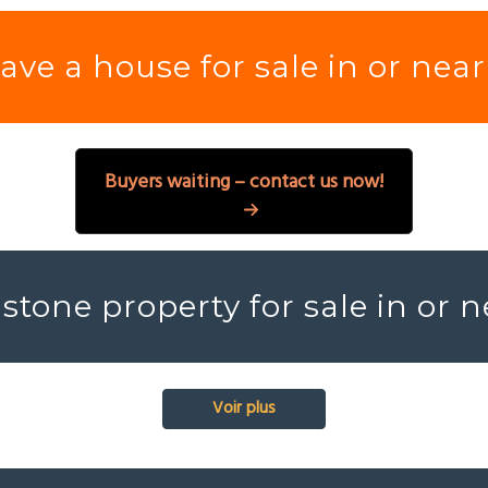
ave a house for sale in or near
Buyers waiting – contact us now!
stone property for sale in or 
Voir plus