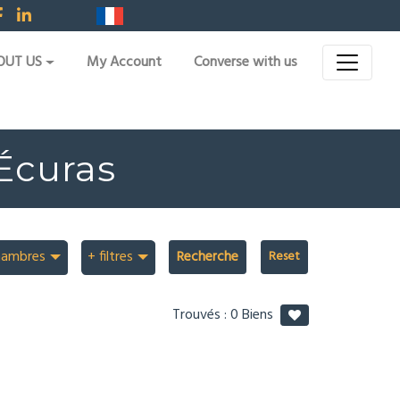
OUT US
My Account
Converse with us
 Écuras
hambres
+ filtres
Recherche
Trouvés :
0
Biens