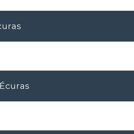
curas
 Écuras