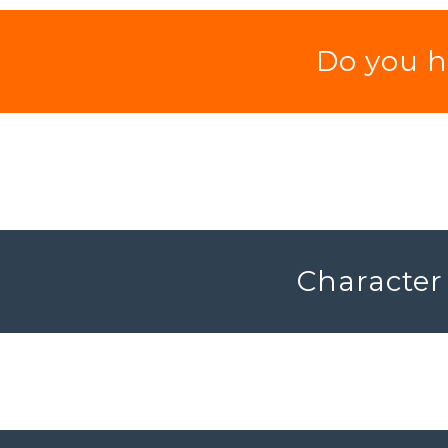
Do you h
Character 