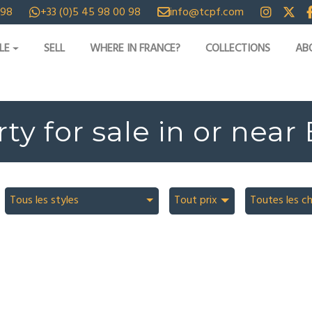
 98
+33 (0)5 45 98 00 98
info@tcpf.com
LE
SELL
WHERE IN FRANCE?
COLLECTIONS
AB
ty for sale in or near
Tous les styles
Tout prix
Toutes les c