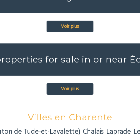
Voir plus
properties for sale in or near É
Voir plus
Villes en Charente
nton de Tude-et-Lavalette)
Chalais
Laprade
Le