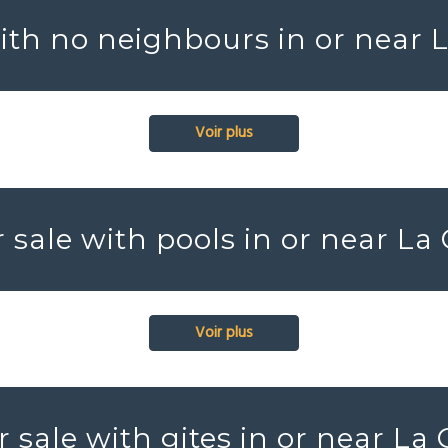
ith no neighbours in or near
Voir plus
 sale with pools in or near L
Voir plus
r sale with gites in or near La