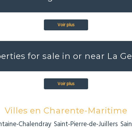
Voir plus
erties for sale in or near La 
Voir plus
Villes en Charente-Maritime
ntaine-Chalendray
Saint-Pierre-de-Juillers
Sain