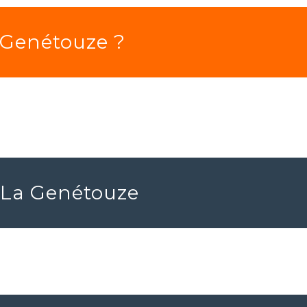
a Genétouze ?
r La Genétouze