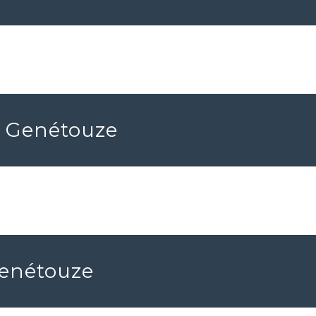
La Genétouze
Genétouze