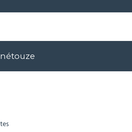
Genétouze
tes