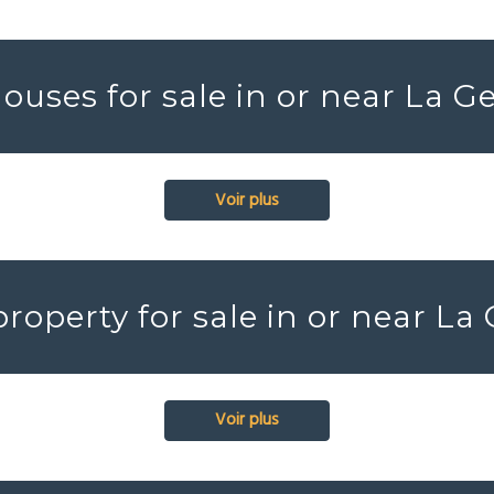
ouses for sale in or near La G
Voir plus
roperty for sale in or near La
Voir plus