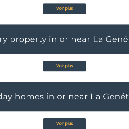
Voir plus
y property in or near La Gen
Voir plus
day homes in or near La Gené
Voir plus