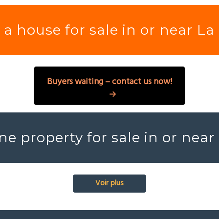
a house for sale in or near L
Buyers waiting – contact us now!
ne property for sale in or nea
Voir plus