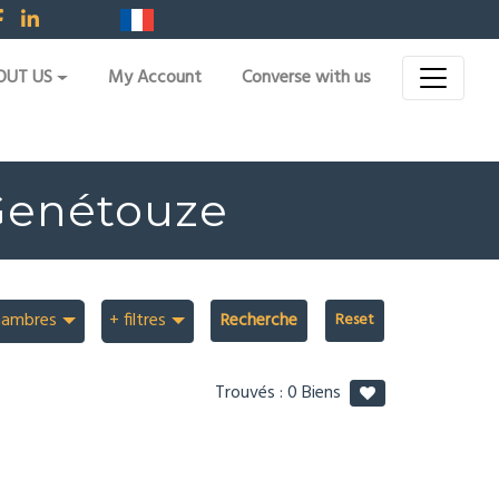
OUT US
My Account
Converse with us
 Genétouze
hambres
+ filtres
Recherche
Trouvés :
0
Biens