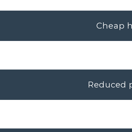
Cheap h
Reduced p