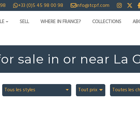
 98
+33 (0)5 45 98 00 98
info@tcpf.com
LE
SELL
WHERE IN FRANCE?
COLLECTIONS
AB
for sale in or near La
Tous les styles
Tout prix
Toutes les c