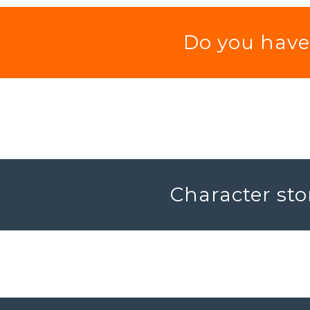
Do you have 
Character sto