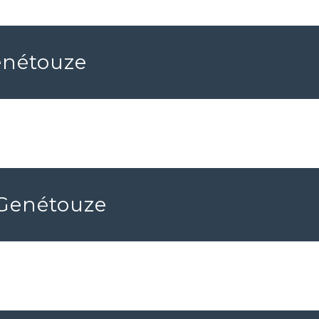
enétouze
 Genétouze