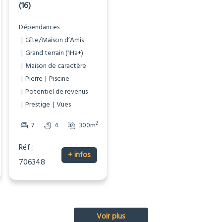
(16)
Dépendances
Maison de caractère
Dépendances
Non-mitoyenne
Gîte/Maison d’Amis
Potentiel de revenus
Grand terrain (1Ha+)
Vues
Maison de caractère
Pierre
Piscine
2
8
5
444m
Potentiel de revenus
Prestige
Vues
2
16343m
2
2
7
4
300m
12545m
Réf :
+ infos
Réf : 706366
706348
+ infos
Voir plus