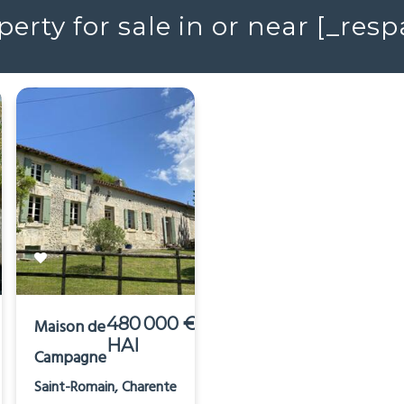
erty for sale in or near [_re
480 000 €
398 000 €
Maison de
Moulin
HAI
Campagne
Fougax-et-Barrineuf,
Ariège (09)
Saint-Romain, Charente