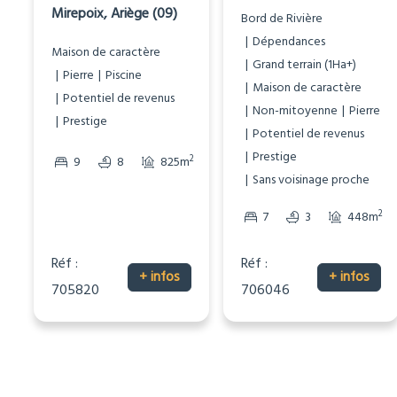
Mirepoix, Ariège (09)
Bord de Rivière
Dépendances
Maison de caractère
Grand terrain (1Ha+)
Pierre
Piscine
Maison de caractère
Potentiel de revenus
Non-mitoyenne
Pierre
Prestige
Potentiel de revenus
Prestige
2
2
9
8
825m
736m
Sans voisinage proche
2
7
3
448m
Réf :
Réf :
+ infos
+ infos
705820
706046