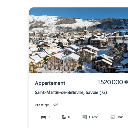
1 520 000 
Appartement
Saint-Martin-de-Belleville, Savoie (73)
Prestige
Ski
2
2
3
0
114m
0m