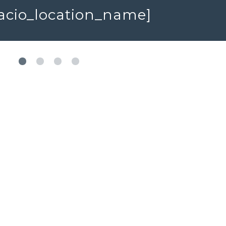
spacio_location_name]
349 000 €
350 000 €
Maison
Maison de
Carcassonne, Aude (11)
Campagne
Labécède-Lauragais,
Dépendances