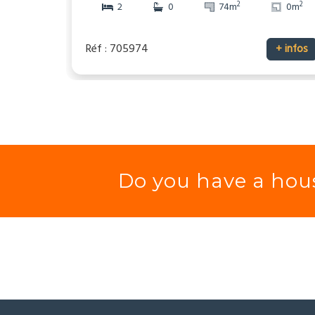
2
2
2
0
74m
0m
Réf : 705974
+ infos
Do you have a hous