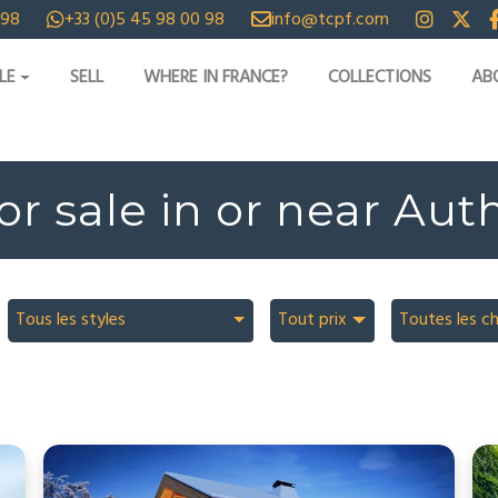
 98
+33 (0)5 45 98 00 98
info@tcpf.com
LE
SELL
WHERE IN FRANCE?
COLLECTIONS
AB
or sale in or near A
Tous les styles
Tout prix
Toutes les c