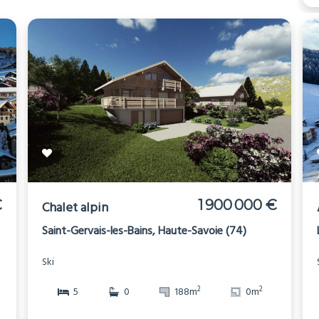
€
1 900 000 €
Chalet alpin
Saint-Gervais-les-Bains, Haute-Savoie (74)
Ski
2
2
5
0
188m
0m