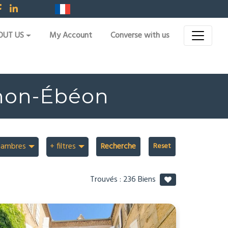
OUT US
My Account
Converse with us
uthon-Ébéon
hambres
+ filtres
Recherche
Trouvés :
236
Biens