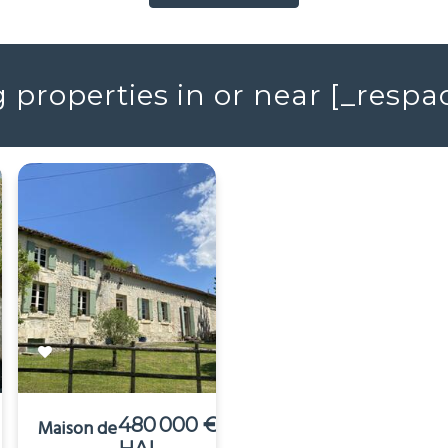
properties in or near [_resp
480 000 €
398 000 €
Maison de
Moulin