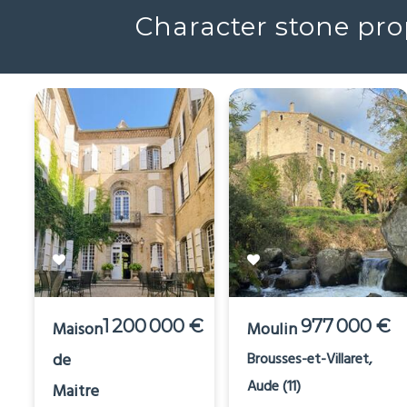
Character stone prop
1 200 000 €
977 000 €
Maison
Moulin
de
Brousses-et-Villaret,
Aude (11)
Maitre