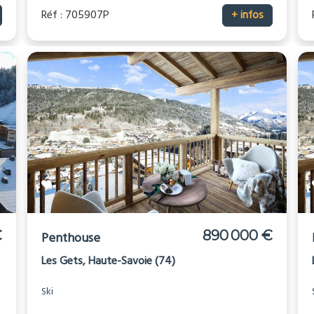
Réf : 705907P
+ infos
€
890 000 €
Penthouse
Les Gets, Haute-Savoie (74)
Ski