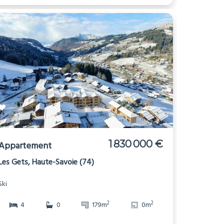
1 830 000 €
Appartement
Les Gets, Haute-Savoie (74)
Ski
2
2
4
0
179m
0m