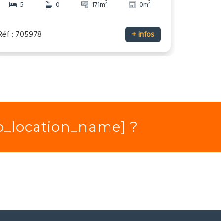
2
2
5
0
171m
0m
Réf : 705978
+ infos
io_location_name] ?