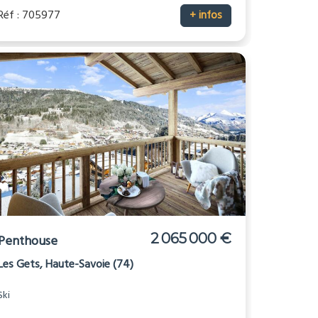
Réf : 705977
+ infos
2 065 000 €
Penthouse
Les Gets, Haute-Savoie (74)
Ski