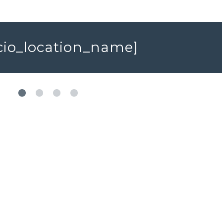
acio_location_name]
349 000 €
350 000 €
Maison
Maison de