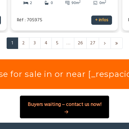
2
2
2
0
90m
0m
Réf : 705975
+ infos
1
2
3
4
5
…
26
27
e for sale in or near [_respac
Buyers waiting – contact us now!