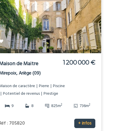
1 200 000 €
Maison de Maitre
Mirepoix, Ariège (09)
Maison de caractère
Pierre
Piscine
Potentiel de revenus
Prestige
2
2
9
8
825m
736m
Réf : 705820
+ infos