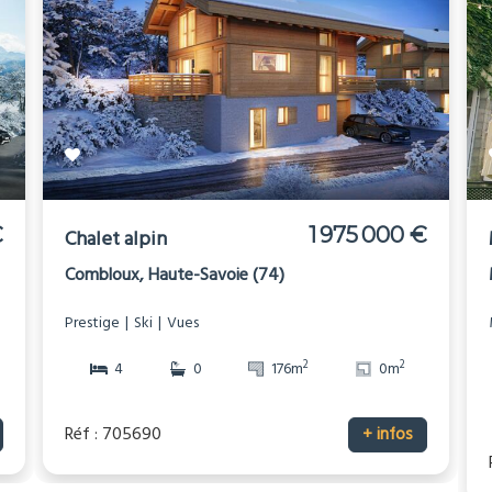
€
1 975 000 €
Chalet alpin
Combloux, Haute-Savoie (74)
Prestige
Ski
Vues
2
2
4
0
176m
0m
Réf : 705690
+ infos