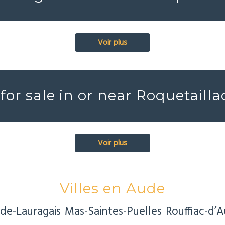
Voir plus
 for sale in or near Roquetaill
Voir plus
Villes en Aude
de-Lauragais
Mas-Saintes-Puelles
Rouffiac-d’