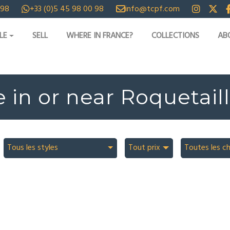
 98
+33 (0)5 45 98 00 98
info@tcpf.com
LE
SELL
WHERE IN FRANCE?
COLLECTIONS
AB
e in or near Roquetai
Tous les styles
Tout prix
Toutes les c