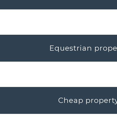
Equestrian proper
Cheap property 