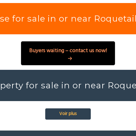
e for sale in or near Roquetai
Buyers waiting – contact us now!
perty for sale in or near Roque
Voir plus