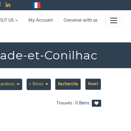
OUT US
My Account
Converse with us
llade-et-Conilhac
hambres
+ filtres
Recherche
Trouvés :
0
Biens