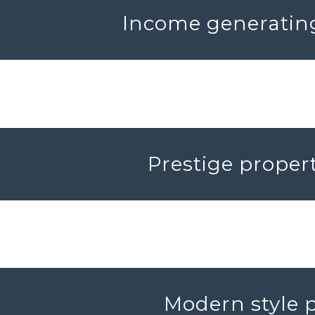
Income generating
Prestige propert
Modern style p