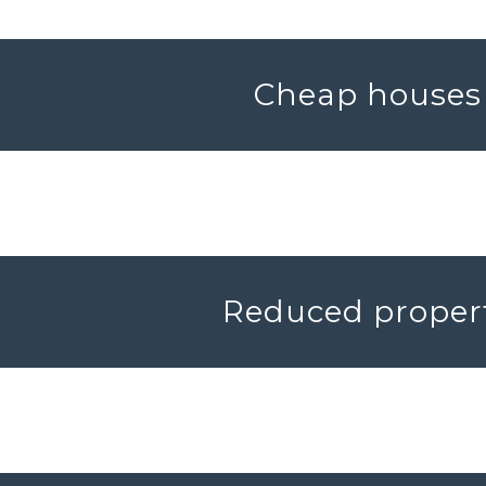
Cheap houses f
Reduced property