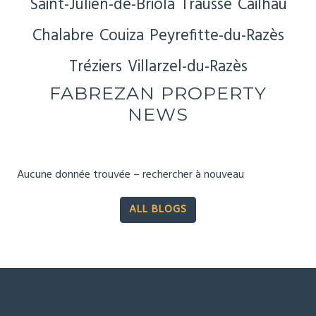
Saint-Julien-de-Briola
Trausse
Cailhau
Chalabre
Couiza
Peyrefitte-du-Razès
Tréziers
Villarzel-du-Razès
FABREZAN PROPERTY
NEWS
Aucune donnée trouvée – rechercher à nouveau
ALL BLOGS
SECTEURS