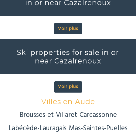
in or near Cazalrenoux
Voir plus
Ski properties for sale in or
near Cazalrenoux
Voir plus
Villes en Aude
Brousses-et-Villaret
Carcassonne
Labécède-Lauragais
Mas-Saintes-Puelles