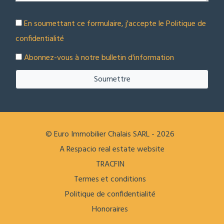
En soumettant ce formulaire, j'accepte le
Politique de
confidentialité
Abonnez-vous à notre bulletin d'information
Soumettre
© Euro Immobilier Chalais SARL - 2026
A Respacio real estate website
TRACFIN
Termes et conditions
Politique de confidentialité
Honoraires