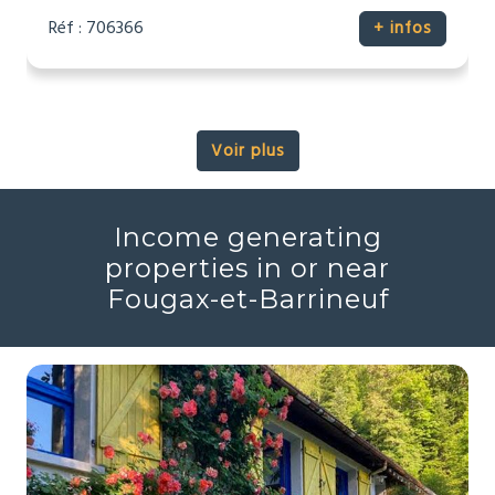
Réf : 706366
+ infos
Voir plus
Income generating
properties in or near
Fougax-et-Barrineuf