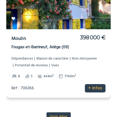
398 000 €
Moulin
Fougax-et-Barrineuf, Ariège (09)
Dépendances
Maison de caractère
Non-mitoyenne
Potentiel de revenus
Vues
2
2
8
5
444m
7749m
Réf : 706366
+ infos