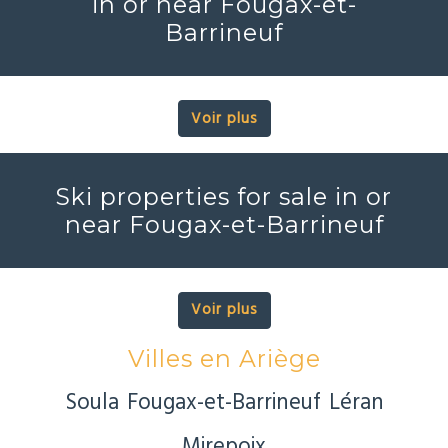
in or near Fougax-et-
Barrineuf
Voir plus
Ski properties for sale in or
near Fougax-et-Barrineuf
Voir plus
Villes en Ariège
Soula
Fougax-et-Barrineuf
Léran
Mirepoix