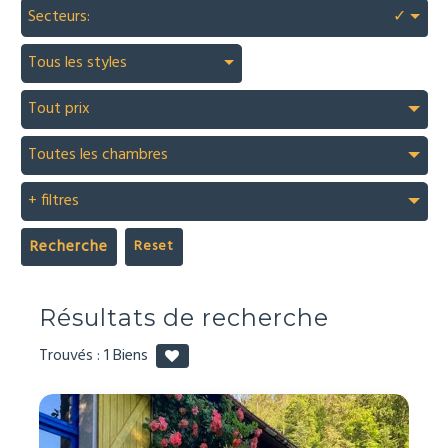
Secteurs:
✓
Tous les styles
Tout prix
Toutes les chambres
+ filtres
Recherche
Résultats de recherche
Trouvés :
1
Biens