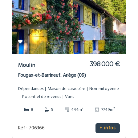
398 000 €
Moulin
Fougax-et-Barrineuf, Ariège (09)
Dépendances
Maison de caractère
Non-mitoyenne
Potentiel de revenus
Vues
2
2
8
5
444m
7749m
Réf : 706366
+ infos