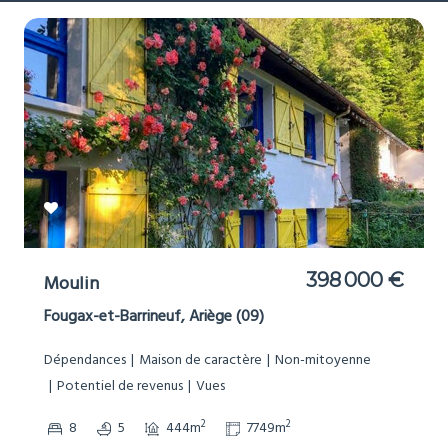
398 000 €
Moulin
Fougax-et-Barrineuf, Ariège (09)
Dépendances
Maison de caractère
Non-mitoyenne
Potentiel de revenus
Vues
2
2
8
5
444m
7749m