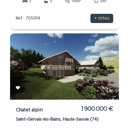
2
2
3
0
114m
0m
Réf : 705914
+ infos
1 900 000 €
Chalet alpin
Saint-Gervais-les-Bains, Haute-Savoie (74)