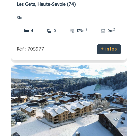
Les Gets, Haute-Savoie (74)
Ski
2
2
4
0
179m
0m
Réf : 705977
+ infos