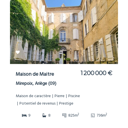
1 200 000 €
Maison de Maitre
Mirepoix, Ariège (09)
Maison de caractère
Pierre
Piscine
Potentiel de revenus
Prestige
2
2
9
8
825m
736m