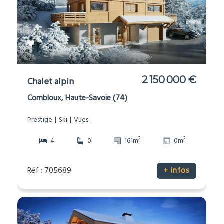
2 150 000 €
Chalet alpin
Combloux, Haute-Savoie (74)
Prestige
Ski
Vues
2
2
4
0
161m
0m
Réf : 705689
+ infos