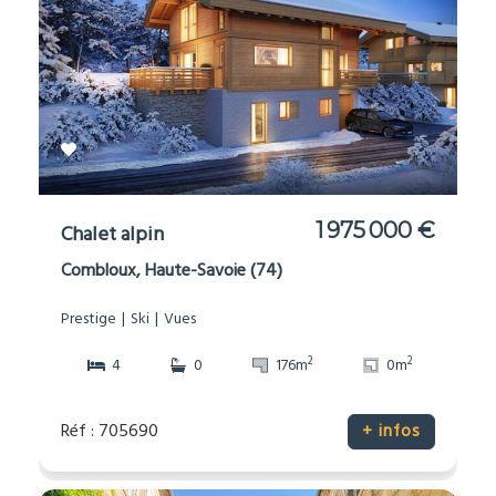
1 975 000 €
Chalet alpin
Combloux, Haute-Savoie (74)
Prestige
Ski
Vues
2
2
4
0
176m
0m
Réf : 705690
+ infos