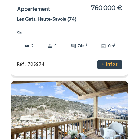
760 000 €
Appartement
Les Gets, Haute-Savoie (74)
Ski
2
2
2
0
74m
0m
Réf : 705974
+ infos