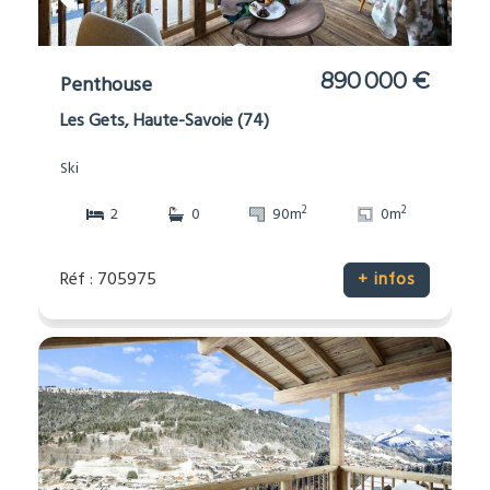
890 000 €
Penthouse
Les Gets, Haute-Savoie (74)
Ski
2
2
2
0
90m
0m
Réf : 705975
+ infos