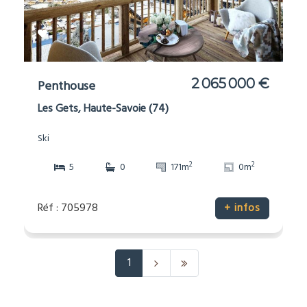
2 065 000 €
Penthouse
Les Gets, Haute-Savoie (74)
Ski
2
2
5
0
171m
0m
Réf : 705978
+ infos
1