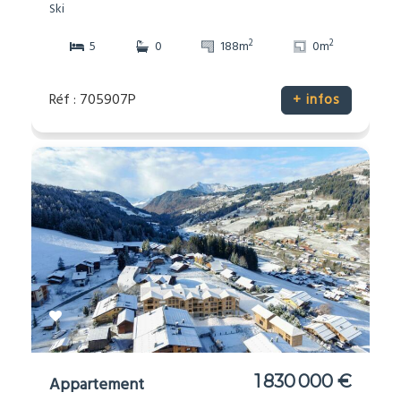
Ski
2
2
5
0
188m
0m
Réf : 705907P
+ infos
1 830 000 €
Appartement