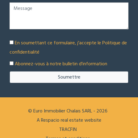
En soumettant ce formulaire, j'accepte le
Politique de
confidentialité
Abonnez-vous à notre bulletin d'information
Soumettre
© Euro Immobilier Chalais SARL - 2026
A Respacio real estate website
TRACFIN