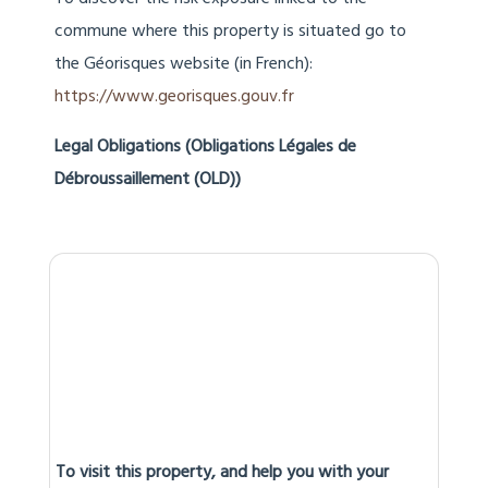
Calculation method :
3CL-DPE-2021
méthode logement
Estimation of annual costs (approx min.)
: €1,277
Estimation of annual costs (approx
max.) : €1,727
Local Hazards (Géorisques)
To discover the risk exposure linked to the
commune where this property is situated go to
the Géorisques website (in French):
https://www.georisques.gouv.fr
Legal Obligations (Obligations Légales de
Débroussaillement (OLD))