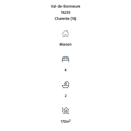
Val-de-Bonnieure
16230
Charente (16)
Maison
4
2
2
170m