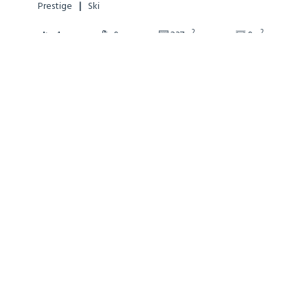
Prestige
Ski
2
2
4
0
237m
0m
Ref: 706126
more details
€6,200,000
Chalet alpin