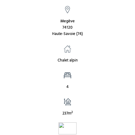
Megève
74120
Haute-Savoie (74)
Chalet alpin
4
2
237m