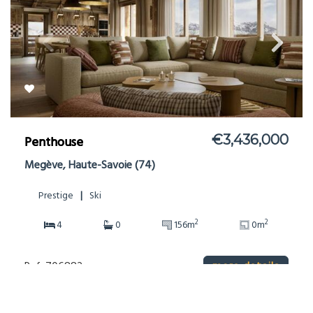
€3,436,000
Penthouse
Megève, Haute-Savoie (74)
Prestige
Ski
2
2
4
0
156m
0m
Ref: 706882
more details