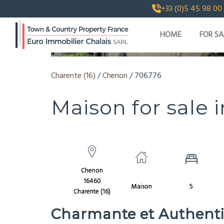
+33 (0)5 45 98 00
HOME
FOR SA
SHOW [IMAGES_COUNT] PHOTOS AND V
Charente (16)
/
Chenon
/ 706776
Maison for sale i
Chenon
16460
Maison
5
Charente (16)
Charmante et Authentiq