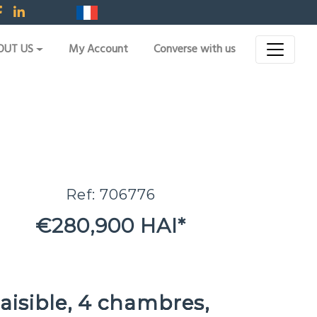
OUT US
My Account
Converse with us
Ref: 706776
€280,900 HAI*
aisible, 4 chambres,