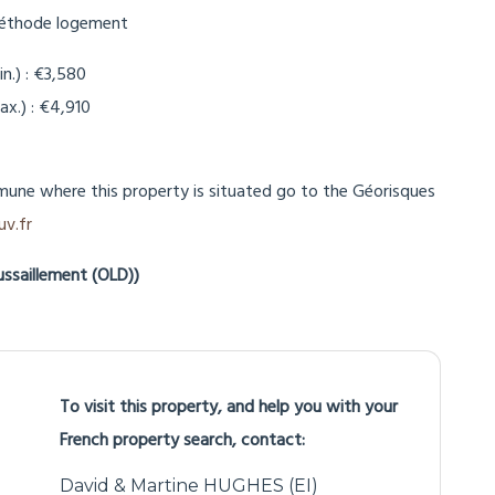
éthode logement
n.) : €3,580
x.) : €4,910
mune where this property is situated go to the Géorisques
v.fr
ussaillement (OLD))
To visit this property, and help you with your
French property search, contact:
David & Martine HUGHES (EI)