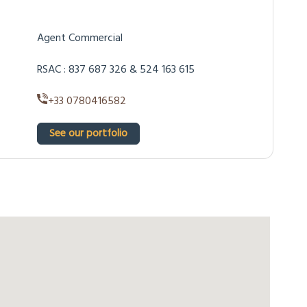
Agent Commercial
RSAC : 837 687 326 & 524 163 615
+33 0780416582
See our portfolio