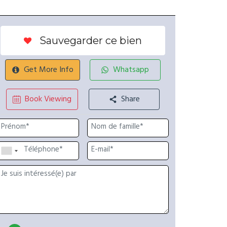
Sauvegarder ce bien
Get More Info
Whatsapp
Book Viewing
Share