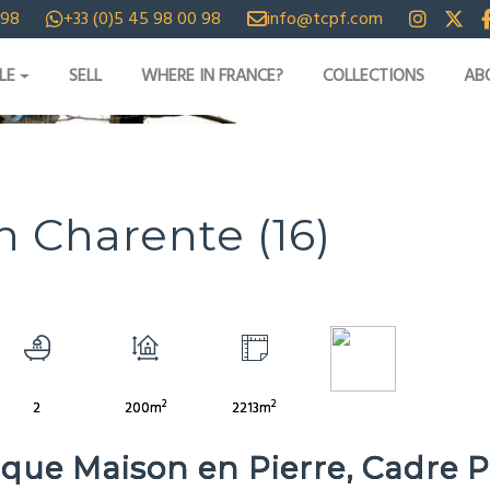
 98
+33 (0)5 45 98 00 98
info@tcpf.com
LE
SELL
WHERE IN FRANCE?
COLLECTIONS
AB
IDEOS
n Charente (16)
2
2
2
200m
2213m
ue Maison en Pierre, Cadre P