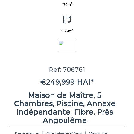
2
170m
2
1577m
Ref: 706761
€249,999 HAI*
Maison de Maître, 5
Chambres, Piscine, Annexe
Indépendante, Fibre, Près
Angoulême
Dépendances
Gîte/Maison d’Amis
Maison de