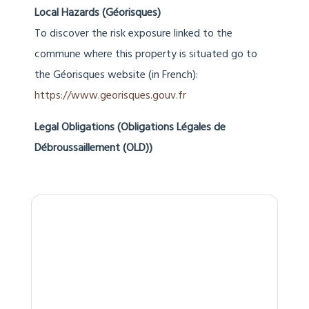
Calculation method :
3CL-DPE-2021
méthode logement
Average Energy Price based on 2021,
2022 & 2023 indexes (incl. subscriptions)
Estimation of annual costs (approx min.)
: €3,380
Estimation of annual costs (approx
max.) : €4,650
Local Hazards (Géorisques)
To discover the risk exposure linked to the
commune where this property is situated go to
the Géorisques website (in French):
https://www.georisques.gouv.fr
Legal Obligations (Obligations Légales de