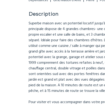
Dépendances
Gîte/Maison d’Amis
Pierre
Pot
Description
Superbe maison avec un potentiel locatif jusqu’
principale dispose de 4 grandes chambres- une 
propre escalier et une salle de bains, et 3 chambr
séparé. Idéale pour faire des chambres d’hôtes. L
utilisé comme une cuisine / salle à manger qui p
grand gîte avec accès à la terrasse arrière et jar
potentiel avec la grange, garage et atelier sous
1999 comprennent des toitures refaites à neuf, u
chauffage central, double vitrage et poêles dans
sont orientées sud avec des portes fenêtres dan
jardin est grand et plat avec des vues dégagée
pied de la maison. A 10 minutes de route est un é
pêche, et à 15 minutes de route se trouve la ville
Pour visiter et vous accompagner dans votre pr