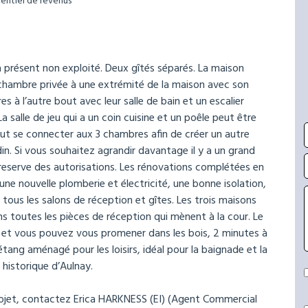
entiel de revenus
à présent non exploité. Deux gîtés séparés. La maison
chambre privée à une extrémité de la maison avec son
es à l’autre bout avec leur salle de bain et un escalier
a salle de jeu qui a un coin cuisine et un poêle peut être
eut se connecter aux 3 chambres afin de créer un autre
din. Si vous souhaitez agrandir davantage il y a un grand
 reserve des autorisations. Les rénovations complétées en
ne nouvelle plomberie et électricité, une bonne isolation,
 tous les salons de réception et gîtes. Les trois maisons
s toutes les pièces de réception qui mènent à la cour. Le
s et vous pouvez vous promener dans les bois, 2 minutes à
tang aménagé pour les loisirs, idéal pour la baignade et la
 historique d’Aulnay.
ojet, contactez Erica HARKNESS (EI) (Agent Commercial