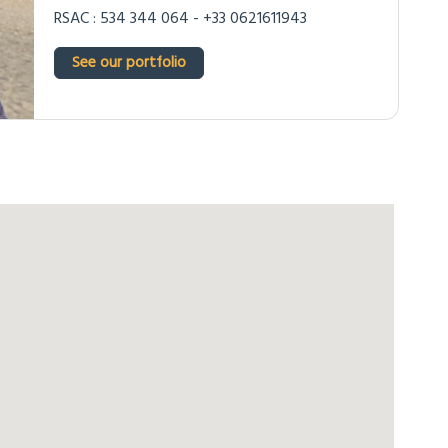
RSAC : 534 344 064 - +33 0621611943
See our portfolio