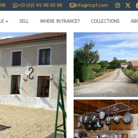
 98
+33 (0)5 45 98 00 98
info@tcpf.com
LE
SELL
WHERE IN FRANCE?
COLLECTIONS
AB