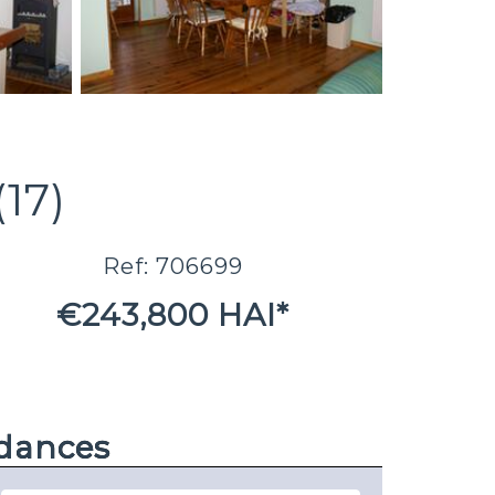
17)
Ref: 706699
€243,800 HAI*
ndances