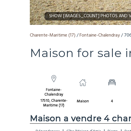
SHOW [IMAGES_COUNT] PHOTOS AND V
Charente-Maritime (17)
/
Fontaine-Chalendray
/ 70
Maison for sale 
Fontaine-
Chalendray
17510, Charente-
Maison
4
Maritime (17)
Maison a vendre 4 cha