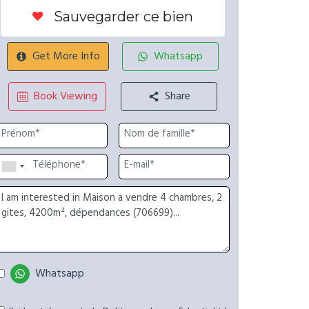
Sauvegarder ce bien
Get More Info
Whatsapp
Book Viewing
Share
Whatsapp