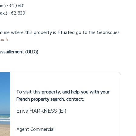
n.) : €2,040
x.) : €2,830
mune where this property is situated go to the Géorisques
v.fr
ussaillement (OLD))
To visit this property, and help you with your
French property search, contact:
Erica HARKNESS (EI)
Agent Commercial