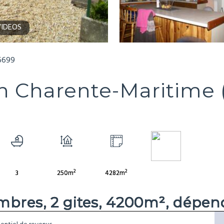
IDEOS
6699
in Charente-Maritime (
2
2
3
250m
4282m
mbres, 2 gites, 4200m², dépe