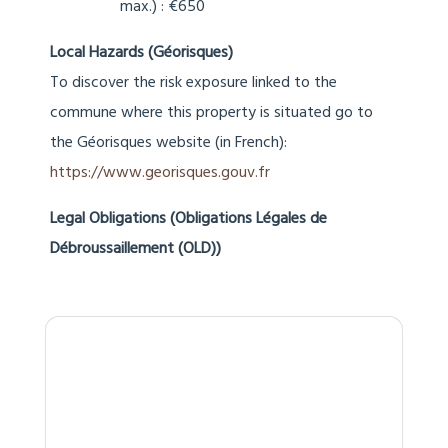
Greenhouse gas emissions class : A
Greenhouse gas emissions : 2
kgéqCO2/m².an
Calculation method :
3CL-DPE-2021
méthode logement
Estimation of annual costs (approx min.)
: €440
Estimation of annual costs (approx
max.) : €650
Local Hazards (Géorisques)
To discover the risk exposure linked to the
commune where this property is situated go to
the Géorisques website (in French):
https://www.georisques.gouv.fr