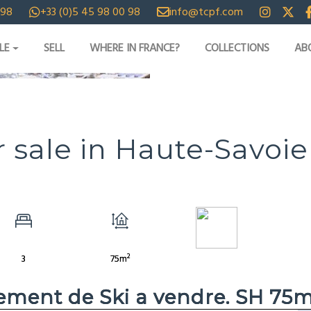
 98
+33 (0)5 45 98 00 98
info@tcpf.com
LE
SELL
WHERE IN FRANCE?
COLLECTIONS
AB
IDEOS
sale in Haute-Savoie 
2
3
75m
ment de Ski a vendre. SH 75m