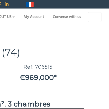
OUT US
My Account
Converse with us
(74)
Ref: 706515
€969,000*
². 3 chambres