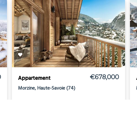
0
€678,000
Appartement
Morzine, Haute-Savoie (74)
Ski
2
2
2
0
63m
0m
Ref: 706511
more details