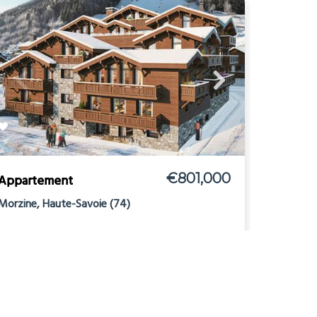
€801,000
Appartement
Morzine, Haute-Savoie (74)
Ski
2
2
2
0
72m
0m
Ref: 706386
more details