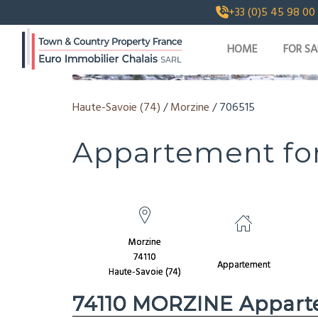
+33 (0)5 45 98 00
HOME
FOR SA
SHOW [IMAGES_COUNT] PHOTOS AND V
Haute-Savoie (74)
/
Morzine
/ 706515
Appartement for 
Morzine
74110
Appartement
Haute-Savoie (74)
74110 MORZINE Apparte