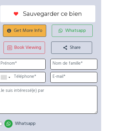
Sauvegarder ce bien
Get More Info
Whatsapp
Book Viewing
Share
Whatsapp