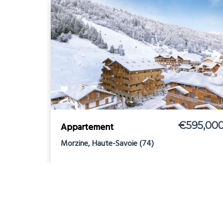
€595,00
Appartement
Morzine, Haute-Savoie (74)
Ski
2
2
2
0
49m
0m
Ref: 706563
more details