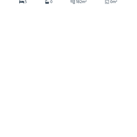
2
2
5
0
182m
0m
Ref: 706762
more details
€1,920,000
Appartement
Morzine, Haute-Savoie (74)