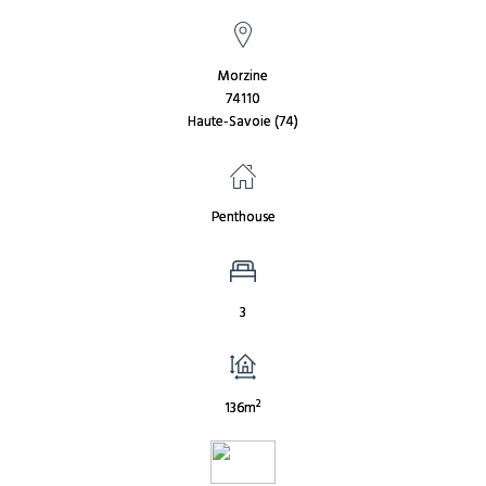
Morzine
74110
Haute-Savoie (74)
Penthouse
3
2
136m