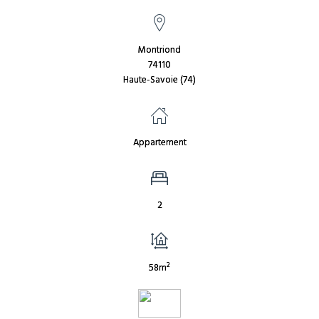
Montriond
74110
Haute-Savoie (74)
Appartement
2
2
58m