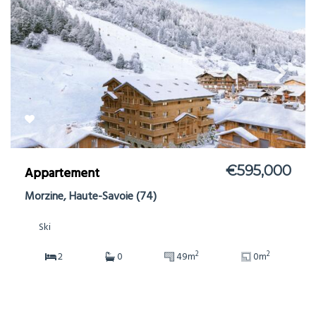
€595,000
Appartement
Morzine, Haute-Savoie (74)
Ski
2
2
2
0
49m
0m
Ref: 706563
more details