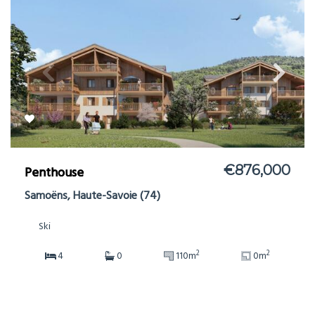
€876,000
Penthouse
Samoëns, Haute-Savoie (74)
Ski
2
2
4
0
110m
0m
Ref: 706566
more details