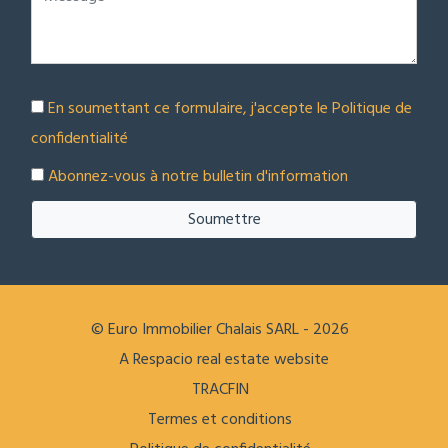
En soumettant ce formulaire, j'accepte le
Politique de
confidentialité
Abonnez-vous à notre bulletin d'information
Soumettre
© Euro Immobilier Chalais SARL - 2026
A Respacio real estate website
TRACFIN
Termes et conditions