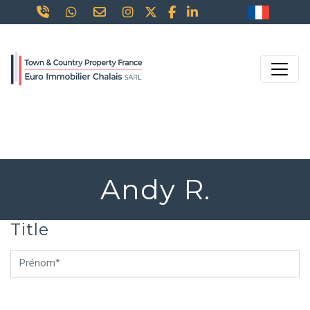
Andy R.
Title