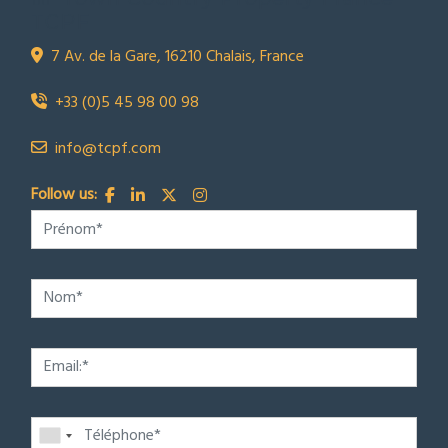
TCPF
7 Av. de la Gare, 16210 Chalais, France
+33 (0)5 45 98 00 98
info@tcpf.com
Follow us: