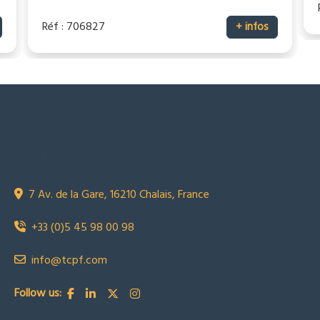
Réf : 706827
+ infos
NOUS CONTACTER
Town Country Property France
TCPF
7 Av. de la Gare, 16210 Chalais, France
+33 (0)5 45 98 00 98
info@tcpf.com
Follow us: