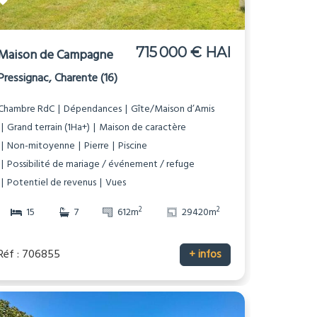
715 000 € HAI
Maison de Campagne
Pressignac, Charente (16)
Chambre RdC
Dépendances
Gîte/Maison d’Amis
Grand terrain (1Ha+)
Maison de caractère
Non-mitoyenne
Pierre
Piscine
Possibilité de mariage / événement / refuge
Potentiel de revenus
Vues
2
2
15
7
612m
29420m
Réf : 706855
+ infos