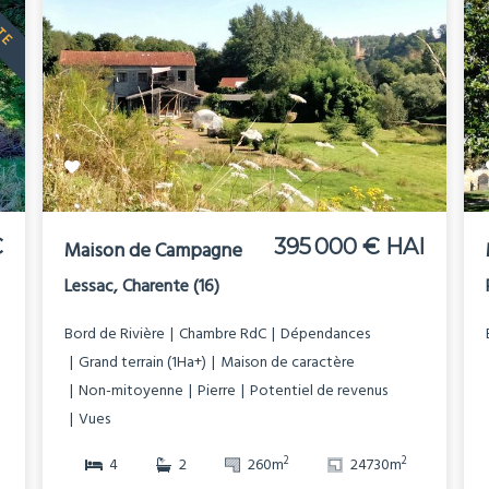
ITE
€
395 000 € HAI
Maison de Campagne
Lessac, Charente (16)
Bord de Rivière
Chambre RdC
Dépendances
Grand terrain (1Ha+)
Maison de caractère
Non-mitoyenne
Pierre
Potentiel de revenus
Vues
2
2
4
2
260m
24730m