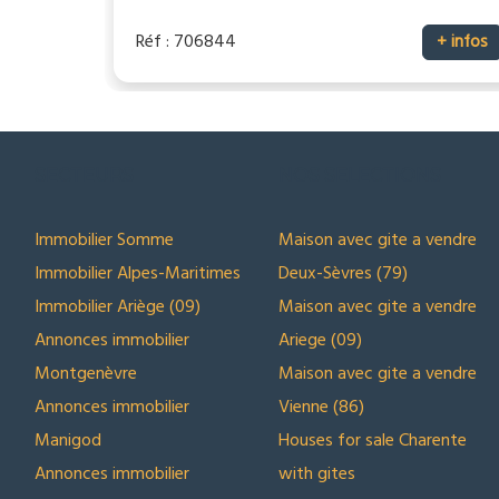
Réf : 706844
+ infos
SECTEURS
NOS SELECTIONS
Immobilier Somme
Maison avec gite a vendre
Immobilier Alpes-Maritimes
Deux-Sèvres (79)
Immobilier Ariège (09)
Maison avec gite a vendre
Annonces immobilier
Ariege (09)
Montgenèvre
Maison avec gite a vendre
Annonces immobilier
Vienne (86)
Manigod
Houses for sale Charente
Annonces immobilier
with gites