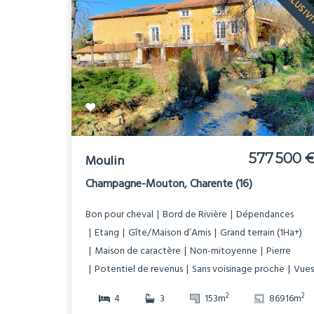
EXCLUSIV
577 500 
Moulin
Champagne-Mouton, Charente (16)
Bon pour cheval
Bord de Rivière
Dépendances
Etang
Gîte/Maison d’Amis
Grand terrain (1Ha+)
Maison de caractère
Non-mitoyenne
Pierre
Potentiel de revenus
Sans voisinage proche
Vues
2
2
4
3
153m
86916m