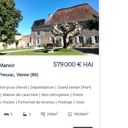
579 000 € HAI
Manoir
Pressac, Vienne (86)
Bon pour cheval
Dépendances
Grand terrain (1Ha+)
Maison de caractère
Non-mitoyenne
Pierre
Piscine
Potentiel de revenus
Prestige
Vues
2
2
5
3
299m
19596m