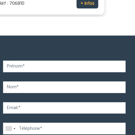
Réf : 706810
+ infos