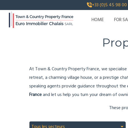
+33 (0)5 45 98 00
HOME
FOR SA
Prop
At Town & Country Property France, we specialise i
retreat, a charming village house, or a prestige ch
speaking agents provide guidance throughout the e
France
and let us help you turn your dream of own
These pro
Tous les secteurs