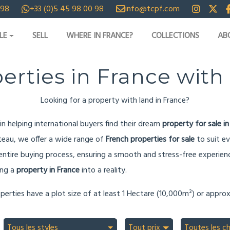
 98
+33 (0)5 45 98 00 98
info@tcpf.com
LE
SELL
WHERE IN FRANCE?
COLLECTIONS
AB
erties in France with
Looking for a property with land in France?
n helping international buyers find their dream
property for sale in
ateau, we offer a wide range of
French properties for sale
to suit ev
ntire buying process, ensuring a smooth and stress-free experienc
ing a
property in France
into a reality.
perties have a plot size of at least 1 Hectare (10,000m²) or approx
Tous les styles
Tout prix
Toutes les c