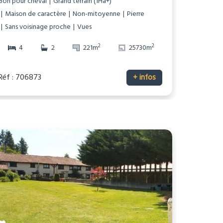
Bon pour cheval
Grand terrain (1Ha+)
Maison de caractère
Non-mitoyenne
Pierre
Sans voisinage proche
Vues
2
2
4
2
221m
25730m
Réf : 706873
+ infos