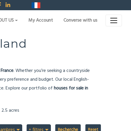
OUT US
My Account
Converse with us
 land
 France
. Whether you’re seeking a countryside
ery preference and budget. Our local English-
e. Explore our portfolio of
houses for sale in
 2.5 acres
hambres
+ filtres
Recherche