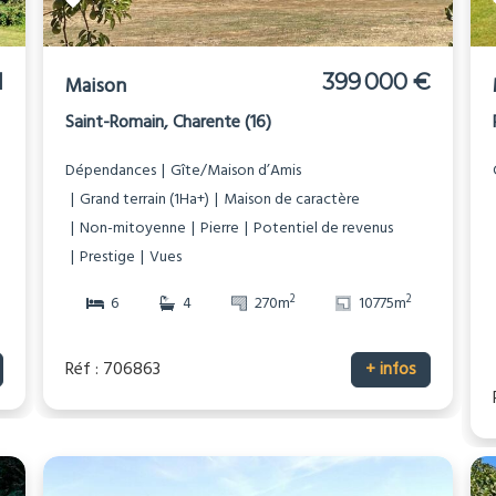
I
399 000 €
Maison
Saint-Romain, Charente (16)
Dépendances
Gîte/Maison d’Amis
Grand terrain (1Ha+)
Maison de caractère
Non-mitoyenne
Pierre
Potentiel de revenus
Prestige
Vues
2
2
6
4
270m
10775m
Réf : 706863
+ infos