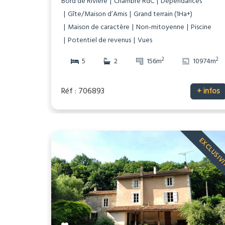
Bord de Rivière
Chambre RdC
Dépendances
Gîte/Maison d’Amis
Grand terrain (1Ha+)
Maison de caractère
Non-mitoyenne
Piscine
Potentiel de revenus
Vues
2
2
5
2
156m
10974m
Réf : 706893
+ infos
EXCLUSIV