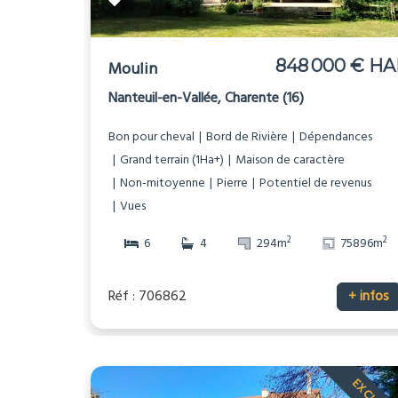
848 000 € HA
Moulin
Nanteuil-en-Vallée, Charente (16)
Bon pour cheval
Bord de Rivière
Dépendances
Grand terrain (1Ha+)
Maison de caractère
Non-mitoyenne
Pierre
Potentiel de revenus
Vues
2
2
6
4
294m
75896m
Réf : 706862
+ infos