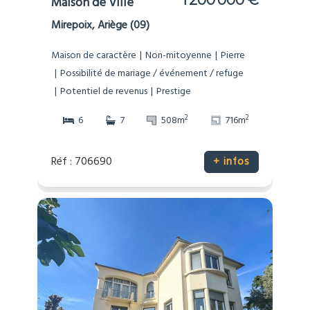
1 200 000 €
Maison de Ville
Mirepoix, Ariège (09)
Maison de caractère
Non-mitoyenne
Pierre
Possibilité de mariage / événement / refuge
Potentiel de revenus
Prestige
2
2
6
7
508m
716m
Réf : 706690
+ infos