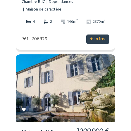
Chambre RdC
Dépendances
Maison de caractère
2
2
4
2
146m
2370m
Réf : 706829
+ infos