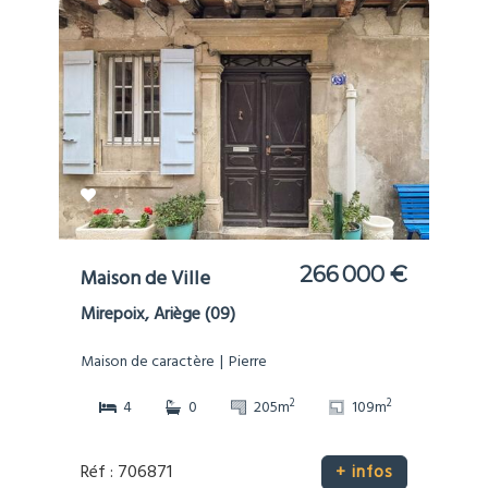
266 000 €
Maison de Ville
Mirepoix, Ariège (09)
Maison de caractère
Pierre
2
2
4
0
205m
109m
Réf : 706871
+ infos