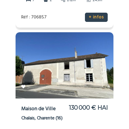
7
2
212m
243m
Réf : 706857
+ infos
130 000 € HAI
Maison de Ville
Chalais, Charente (16)