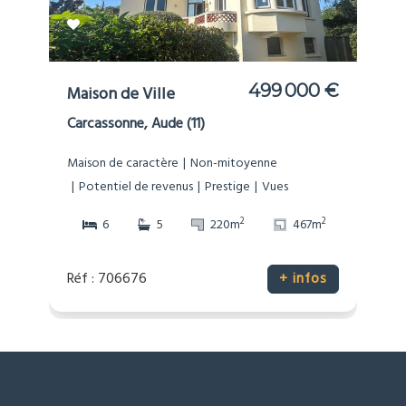
499 000 €
Maison de Ville
Carcassonne, Aude (11)
Maison de caractère
Non-mitoyenne
Potentiel de revenus
Prestige
Vues
2
2
6
5
220m
467m
Réf : 706676
+ infos
SECTEURS