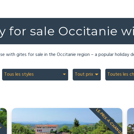
y for sale Occitanie wi
se with gites for sale in the Occitanie region – a popular holiday d
Tous les styles
Tout prix
Toutes les c
LE-PRIX-A-CHANGE
AU