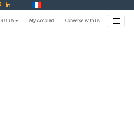
OUT US
My Account
Converse with us