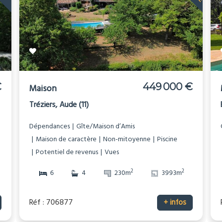
€
449 000 €
Maison
Tréziers, Aude (11)
Dépendances
Gîte/Maison d’Amis
Maison de caractère
Non-mitoyenne
Piscine
Potentiel de revenus
Vues
2
2
6
4
230m
3993m
Réf : 706877
+ infos