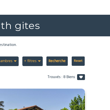
th gites
estination.
hambres
+ filtres
Recherche
Trouvés :
8
Biens