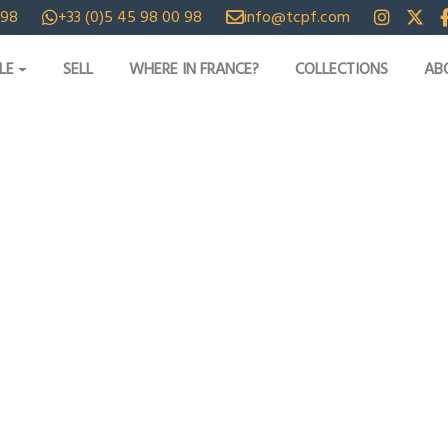
 98
+33 (0)5 45 98 00 98
info@tcpf.com
LE
SELL
WHERE IN FRANCE?
COLLECTIONS
AB