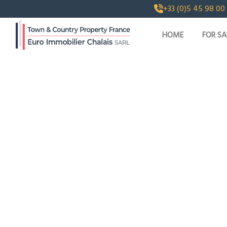
+33 (0)5 45 98 00
HOME
FOR SA