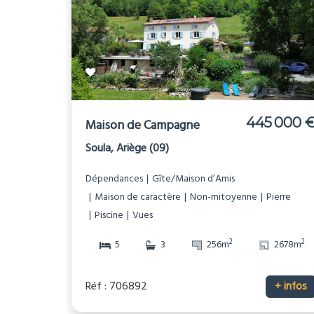
445 000 
Maison de Campagne
Soula, Ariège (09)
Dépendances
Gîte/Maison d’Amis
Maison de caractère
Non-mitoyenne
Pierre
Piscine
Vues
2
2
5
3
256m
2678m
Réf : 706892
+ infos