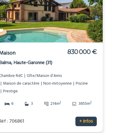
830 000 €
Maison
Balma, Haute-Garonne (31)
Chambre RdC
Gîte/Maison d’Amis
Maison de caractère
Non-mitoyenne
Piscine
Prestige
2
2
6
3
214m
3855m
Réf : 706861
+ infos