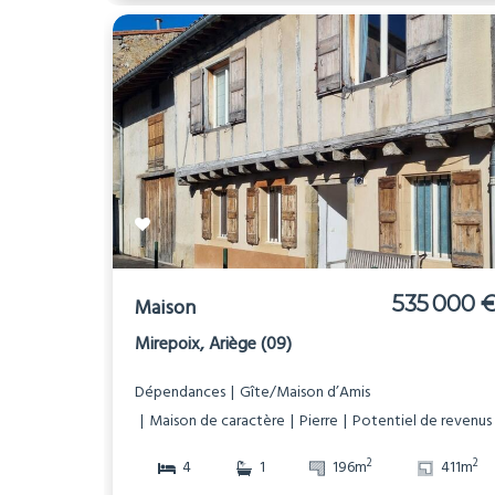
535 000 
Maison
Mirepoix, Ariège (09)
Dépendances
Gîte/Maison d’Amis
Maison de caractère
Pierre
Potentiel de revenus
2
2
4
1
196m
411m