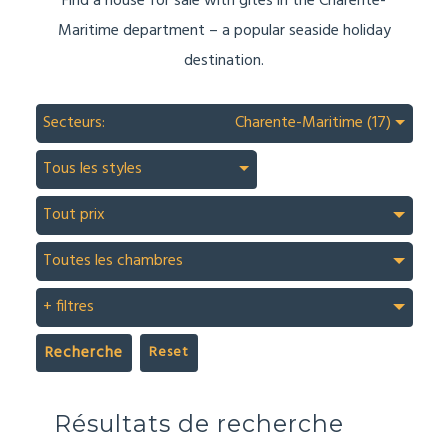
Find a house for sale with gites in the Charente-
Maritime department – a popular seaside holiday
destination.
Secteurs:
Charente-Maritime (17)
Tous les styles
Tout prix
Toutes les chambres
+ filtres
Recherche
Résultats de recherche