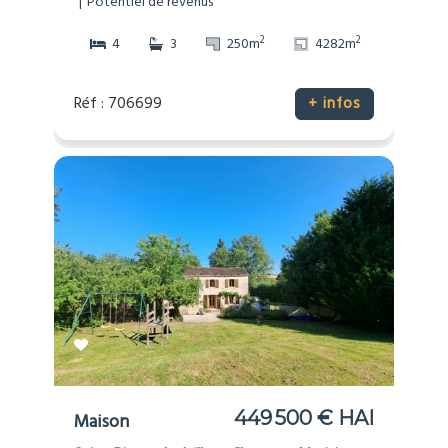
Potentiel de revenus
2
2
4
3
250m
4282m
Réf : 706699
+ infos
449 500 € HAI
Maison