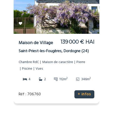
139 000 € HAI
Maison de Village
Saint-Priest-les-Fougères, Dordogne (24)
Chambre RdC
Maison de caractère
Pierre
Piscine
Vues
2
2
4
2
112m
346m
Réf : 706760
+ infos