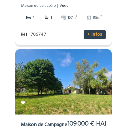
Maison de caractère
Vues
2
2
4
1
157m
95m
Réf : 706747
+ infos
109 000 € HAI
Maison de Campagne