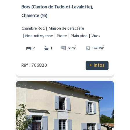
Bors (Canton de Tude-et-Lavalette),
Charente (16)
Chambre RdC
Maison de caractère
Non-mitoyenne
Pierre
Plain pied
Vues
2
2
2
1
65m
1748m
Réf : 706820
+ infos