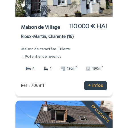
110 000 € HAI
Maison de Village
Rioux-Martin, Charente (16)
Maison de caractère
Pierre
Potentiel de revenus
2
2
4
1
136m
190m
Réf : 706811
+ infos
EXCLUSIVITE