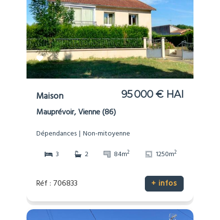
95 000 € HAI
Maison
Mauprévoir, Vienne (86)
Dépendances
Non-mitoyenne
2
2
3
2
84m
1250m
Réf : 706833
+ infos