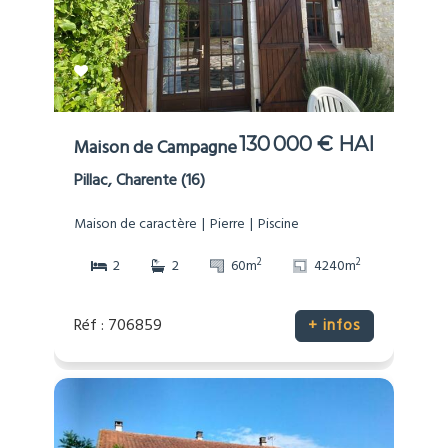
130 000 € HAI
Maison de Campagne
Pillac, Charente (16)
Maison de caractère
Pierre
Piscine
2
2
2
2
60m
4240m
Réf : 706859
+ infos