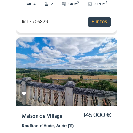
2
2
4
2
146m
2370m
Réf : 706829
+ infos
145 000 €
Maison de Village
Rouffiac-d’Aude, Aude (11)