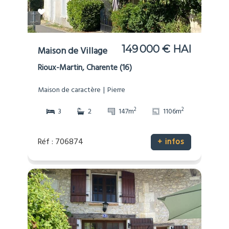
149 000 € HAI
Maison de Village
Rioux-Martin, Charente (16)
Maison de caractère
Pierre
2
2
3
2
147m
1106m
Réf : 706874
+ infos