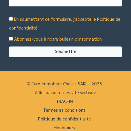
En soumettant ce formulaire, j'accepte le
Politique de
confidentialité
Abonnez-vous à notre bulletin d'information
Soumettre
© Euro Immobilier Chalais SARL - 2026
A Respacio real estate website
TRACFIN
Termes et conditions
Politique de confidentialité
Honoraires