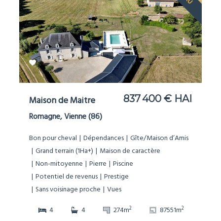
837 400 € HAI
Maison de Maitre
Romagne, Vienne (86)
Bon pour cheval
Dépendances
Gîte/Maison d’Amis
Grand terrain (1Ha+)
Maison de caractère
Non-mitoyenne
Pierre
Piscine
Potentiel de revenus
Prestige
Sans voisinage proche
Vues
2
2
4
4
274m
87551m