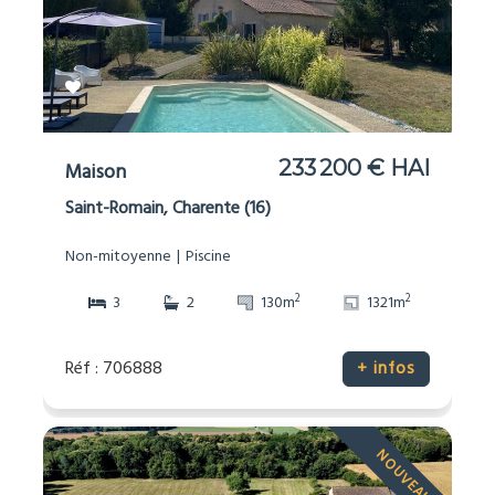
233 200 € HAI
Maison
Saint-Romain, Charente (16)
Non-mitoyenne
Piscine
2
2
3
2
130m
1321m
Réf : 706888
+ infos
NOUVEAU