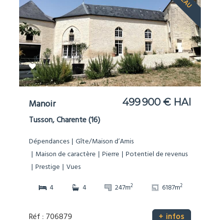
499 900 € HAI
Manoir
Tusson, Charente (16)
Dépendances
Gîte/Maison d’Amis
Maison de caractère
Pierre
Potentiel de revenus
Prestige
Vues
2
2
4
4
247m
6187m
Réf : 706879
+ infos