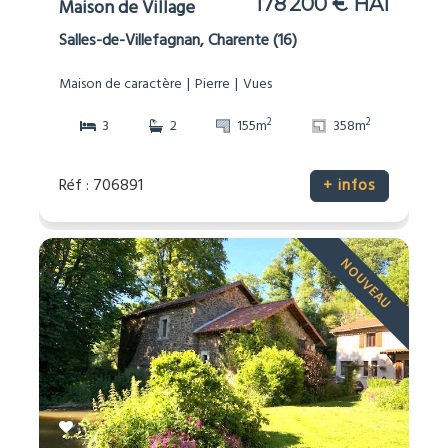
178 200 € HAI
Maison de Village
Salles-de-Villefagnan, Charente (16)
Maison de caractère
Pierre
Vues
2
2
3
2
155m
358m
Réf : 706891
+ infos
NOUVEAU