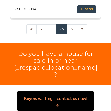
Réf : 706894
+ infos
…
26
Do you have a house for
sale in or near
[_respacio_location_name]
?
Buyers waiting – contact us now!