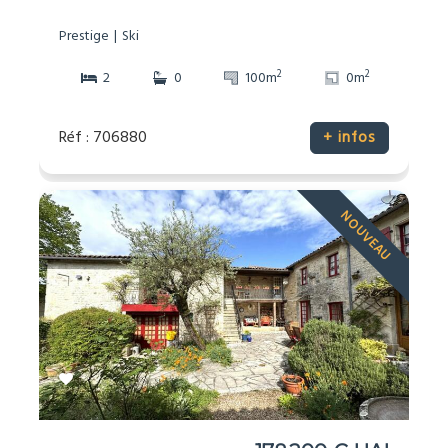
Prestige
Ski
2
2
2
0
100m
0m
Réf : 706880
+ infos
NOUVEAU