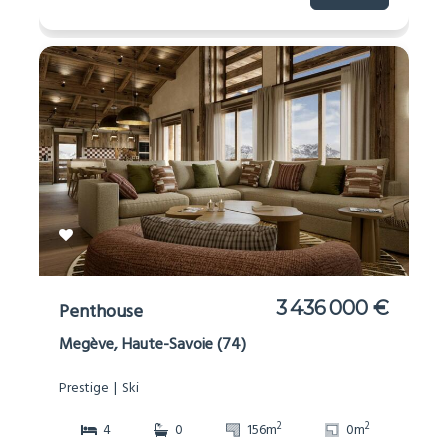
3 436 000 €
Penthouse
Megève, Haute-Savoie (74)
Prestige
Ski
2
2
4
0
156m
0m