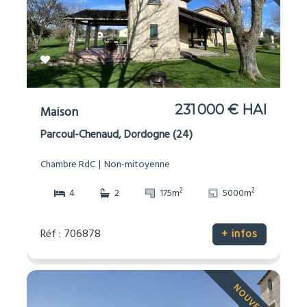
231 000 € HAI
Maison
Parcoul-Chenaud, Dordogne (24)
Chambre RdC
Non-mitoyenne
2
2
4
2
175m
5000m
Réf : 706878
+ infos
NOUVEAU