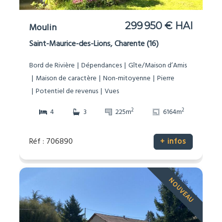
299 950 € HAI
Moulin
Saint-Maurice-des-Lions, Charente (16)
Bord de Rivière
Dépendances
Gîte/Maison d’Amis
Maison de caractère
Non-mitoyenne
Pierre
Potentiel de revenus
Vues
2
2
4
3
225m
6164m
Réf : 706890
+ infos
NOUVEAU