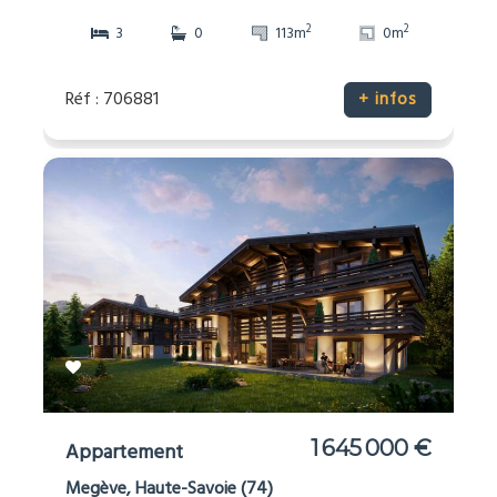
2
2
3
0
113m
0m
Réf : 706881
+ infos
1 645 000 €
Appartement
Megève, Haute-Savoie (74)