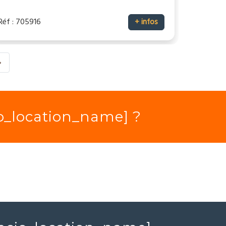
Réf : 705916
+ infos
io_location_name] ?