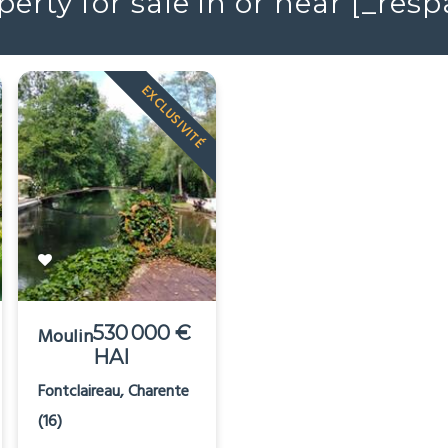
erty for sale in or near [_re
EXCLUSIVITÉ
530 000 €
530 000 €
Moulin
Maison
HAI
HAI
Fontclaireau, Charente
Saint-Junien, Haute-
(16)
Vienne (87)