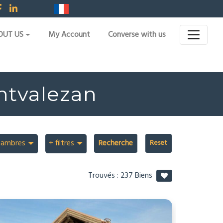
OUT US
My Account
Converse with us
ontvalezan
hambres
+ filtres
Recherche
Trouvés :
237
Biens