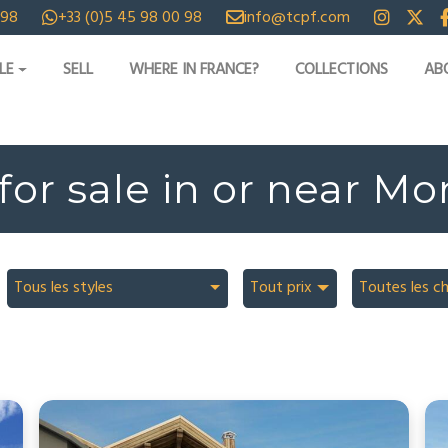
 98
+33 (0)5 45 98 00 98
info@tcpf.com
LE
SELL
WHERE IN FRANCE?
COLLECTIONS
AB
for sale in or near M
Tous les styles
Tout prix
Toutes les c