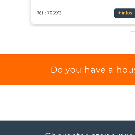
Réf : 705913
+ infos
Do you have a hous