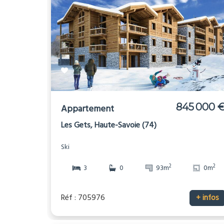
845 000 
Appartement
Les Gets, Haute-Savoie (74)
Ski
2
2
3
0
93m
0m
Réf : 705976
+ infos