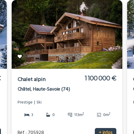
€
1 100 000 €
Chalet alpin
Châtel, Haute-Savoie (74)
Prestige
Ski
2
2
3
0
113m
0m
Réf : 705928
+ infos