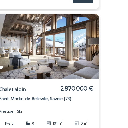
2 870 000 €
Chalet alpin
Saint-Martin-de-Belleville, Savoie (73)
Prestige
Ski
2
2
5
0
191m
0m