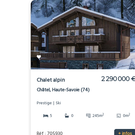
2 290 000 
Chalet alpin
Châtel, Haute-Savoie (74)
Prestige
Ski
2
2
5
0
245m
0m
Réf : 705930
+ infos