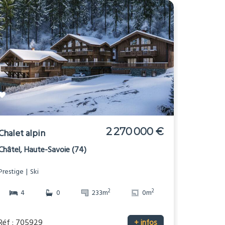
2 270 000 €
Chalet alpin
Châtel, Haute-Savoie (74)
Prestige
Ski
2
2
4
0
233m
0m
Réf : 705929
+ infos