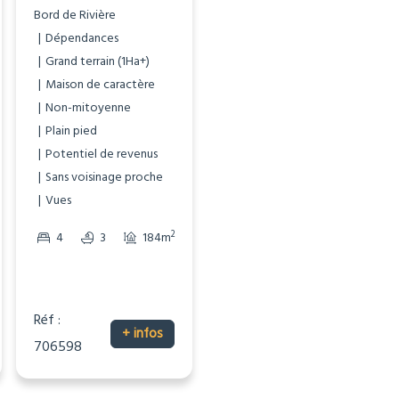
Bord de Rivière
Bord de Rivière
Dépendances
Dépendances
Grand terrain (1Ha+)
Gîte/Maison d’Amis
Maison de caractère
Maison de caractère
Non-mitoyenne
Non-mitoyenne
Pierre
Plain pied
Piscine
Potentiel de revenus
Potentiel de revenus
Sans voisinage proche
Vues
Vues
2
2
1
173m
2
2
4
3
184m
12663m
2
49337m
Réf :
Réf :
+ infos
+ infos
706598
706597