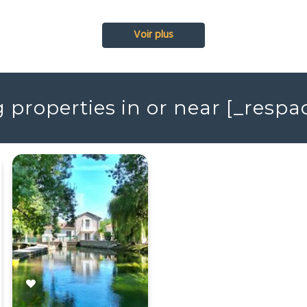
Voir plus
properties in or near [_resp
EXCLUSIVITÉ