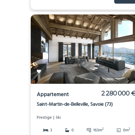
2 280 000 
Appartement
Saint-Martin-de-Belleville, Savoie (73)
Prestige
Ski
2
2
3
0
163m
0m