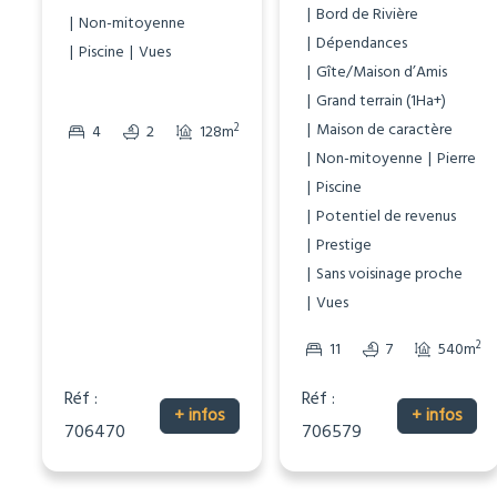
Bord de Rivière
Non-mitoyenne
Dépendances
Piscine
Vues
Gîte/Maison d’Amis
Grand terrain (1Ha+)
Maison de caractère
2
2
4
2
128m
1589m
Non-mitoyenne
Pierre
Piscine
Potentiel de revenus
Prestige
Sans voisinage proche
Vues
2
11
7
540m
Réf :
Réf :
+ infos
+ infos
706470
706579