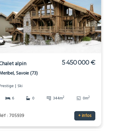
5 450 000 €
Chalet alpin
Meribel, Savoie (73)
Prestige
Ski
2
2
6
0
344m
0m
Réf : 705939
+ infos