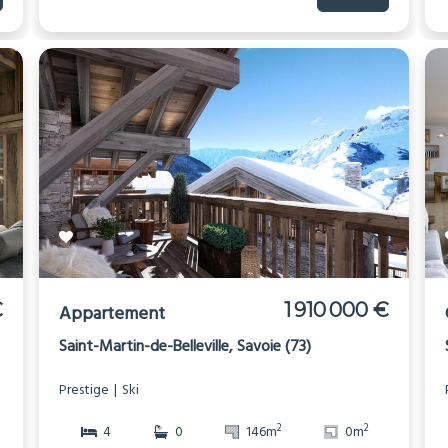
€
1 910 000 €
Appartement
Saint-Martin-de-Belleville, Savoie (73)
Prestige
Ski
2
2
4
0
146m
0m