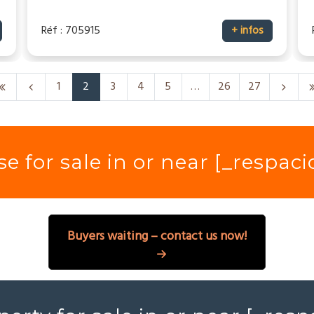
Réf : 705915
+ infos
1
2
3
4
5
…
26
27
e for sale in or near [_respac
Buyers waiting – contact us now!