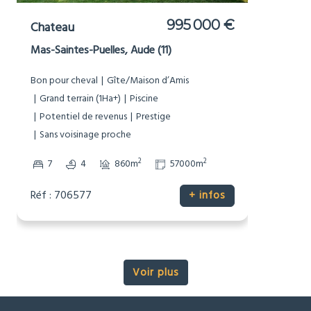
1 495 000 € HAI
Moulin
Chenon, Charente (16)
Bon pour cheval
Bord de Rivière
Dépendances
Gîte/Maison d’Amis
Grand terrain (1Ha+)
Maison de caractère
Non-mitoyenne
Pierre
Piscine
Potentiel de revenus
Prestige
Sans voisinage proche
Vues
2
2
11
7
540m
49337m