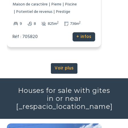
1 200 000 €
Maison de Maitre
Mirepoix, Ariège (09)
Maison de caractère
Pierre
Piscine
Potentiel de revenus
Prestige
2
2
9
8
825m
736m
Réf : 705820
+ infos
Voir plus