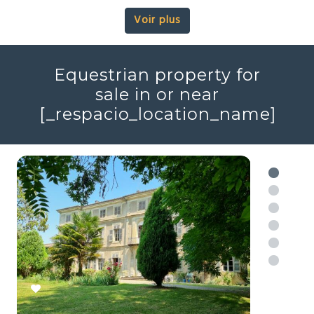
Modern style property in
or near
[_respacio_location_name]
Voir plus
Equestrian property for
sale in or near
[_respacio_location_name]