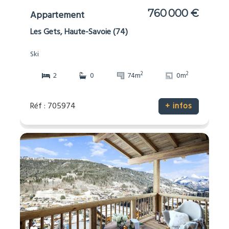
760 000 €
Appartement
Les Gets, Haute-Savoie (74)
Ski
2
2
2
0
74m
0m
Réf : 705974
+ infos