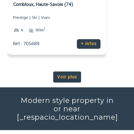
1 975 000 €
Chalet alpin
Combloux, Haute-Savoie (74)
Prestige
Ski
Vues
2
4
176m
Réf : 705690
+ infos
Voir plus