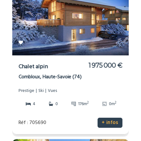
1 975 000 €
Chalet alpin
Combloux, Haute-Savoie (74)
Prestige
Ski
Vues
2
2
4
0
176m
0m
Réf : 705690
+ infos