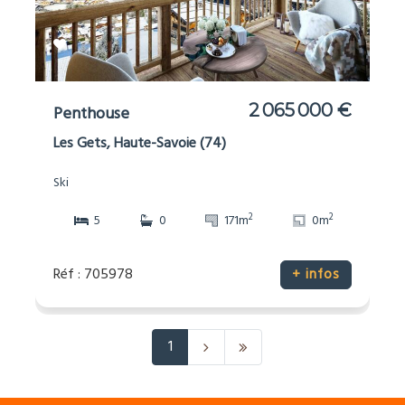
2 065 000 €
Penthouse
Les Gets, Haute-Savoie (74)
Ski
2
2
5
0
171m
0m
Réf : 705978
+ infos
1