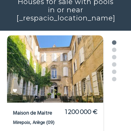
Réf : 706046
+ infos
Voir plus
Houses for sale with pools
in or near
[_respacio_location_name]