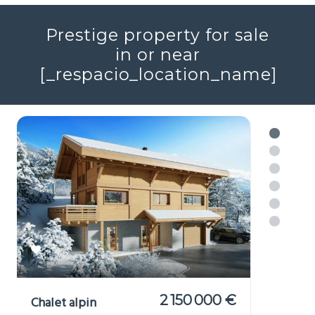
Réf : 706046
+ infos
Voir plus
Prestige property for sale
in or near
[_respacio_location_name]