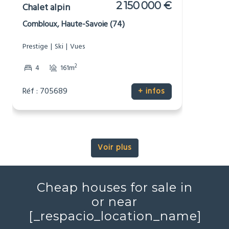
2 150 000 €
Chalet alpin
Combloux, Haute-Savoie (74)
Prestige
Ski
Vues
2
4
161m
Réf : 705689
+ infos