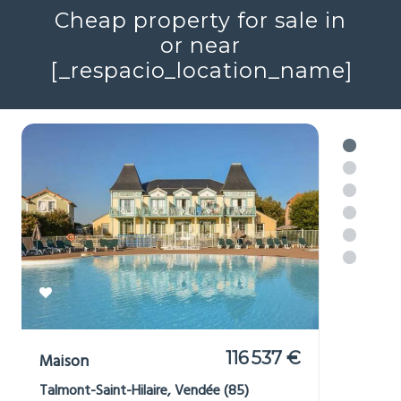
Réf : 706579
+ infos
Voir plus
Cheap property for sale in
or near
[_respacio_location_name]