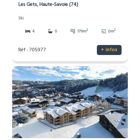
Les Gets, Haute-Savoie (74)
Ski
2
2
4
0
179m
0m
Réf : 705977
+ infos