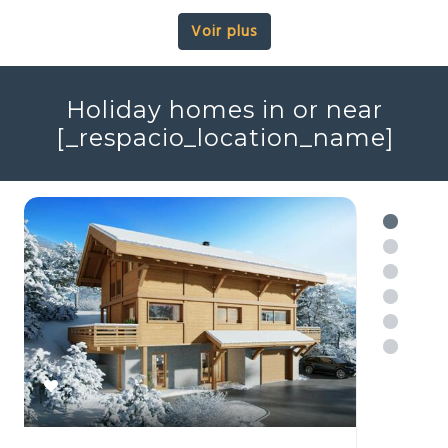
Prestige
Ski
Vues
2
4
161m
Réf : 705689
+ infos
Voir plus
Holiday homes in or near
[_respacio_location_name]