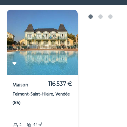
Voir plus
Cheap houses for sale in
or near
[_respacio_location_name]