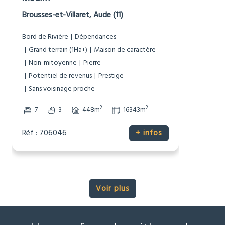
977 000 €
Moulin
Brousses-et-Villaret, Aude (11)
Bord de Rivière
Dépendances
Grand terrain (1Ha+)
Maison de caractère
Non-mitoyenne
Pierre
Potentiel de revenus
Prestige
Sans voisinage proche
2
2
7
3
448m
16343m