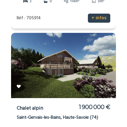
2
2
3
0
114m
0m
Réf : 705914
+ infos
1 900 000 €
Chalet alpin
Saint-Gervais-les-Bains, Haute-Savoie (74)