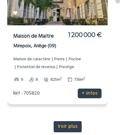
977 000 €
Moulin
Brousses-et-Villaret, Aude (11)
Bord de Rivière
Dépendances
Grand terrain (1Ha+)
Maison de caractère
Non-mitoyenne
Pierre
Potentiel de revenus
Prestige
Sans voisinage proche
2
2
7
3
448m
16343m