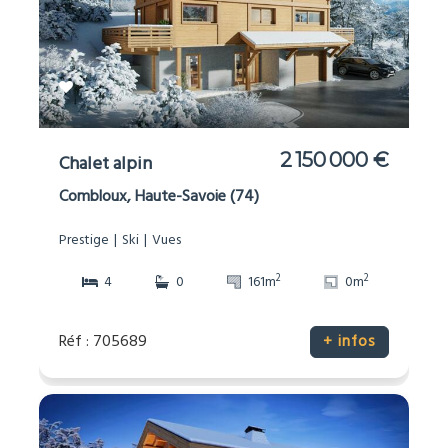
2 150 000 €
Chalet alpin
Combloux, Haute-Savoie (74)
Prestige
Ski
Vues
2
2
4
0
161m
0m
Réf : 705689
+ infos