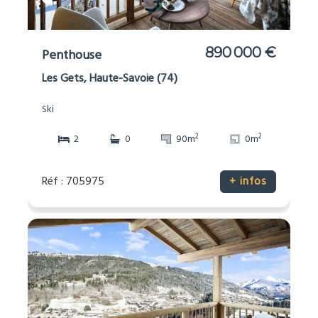
890 000 €
Penthouse
Les Gets, Haute-Savoie (74)
Ski
2
2
2
0
90m
0m
Réf : 705975
+ infos