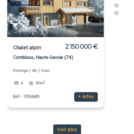
in or near
[_respacio_location_name]
2 150 000 €
Chalet alpin
Combloux, Haute-Savoie (74)
Prestige
Ski
Vues