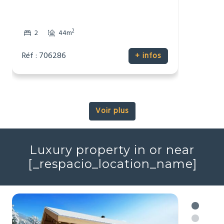
116 537 €
Maison
Talmont-Saint-Hilaire, Vendée (85)
2
2
44m
Réf : 706286
+ infos
Voir plus