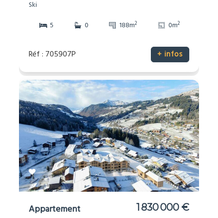
Ski
2
2
5
0
188m
0m
Réf : 705907P
+ infos
1 830 000 €
Appartement