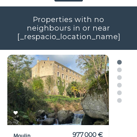
2
4
161m
Réf : 705689
+ infos
Voir plus
Properties with no
neighbours in or near
[_respacio_location_name]