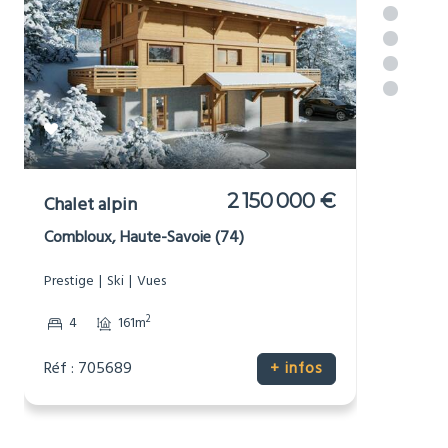
Luxury property in or near
[_respacio_location_name]
2 150 000 €
Chalet alpin
Combloux, Haute-Savoie (74)