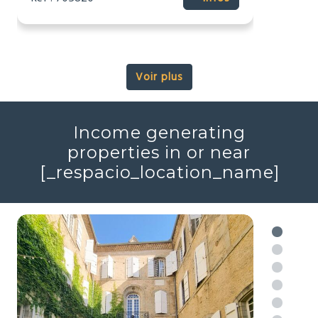
2
2
7
3
448m
16343m
Réf : 706046
+ infos
Voir plus
Income generating
properties in or near
[_respacio_location_name]