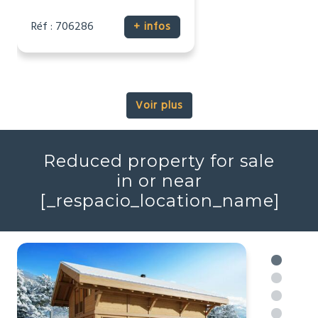
116 537 €
Maison
Talmont-Saint-Hilaire, Vendée
(85)
2
2
44m
Réf : 706286
+ infos
Voir plus
Reduced property for sale