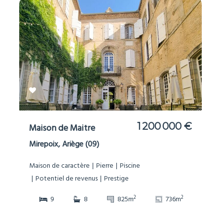
1 200 000 €
Maison de Maitre
Mirepoix, Ariège (09)
Maison de caractère
Pierre
Piscine
Potentiel de revenus
Prestige
2
2
9
8
825m
736m