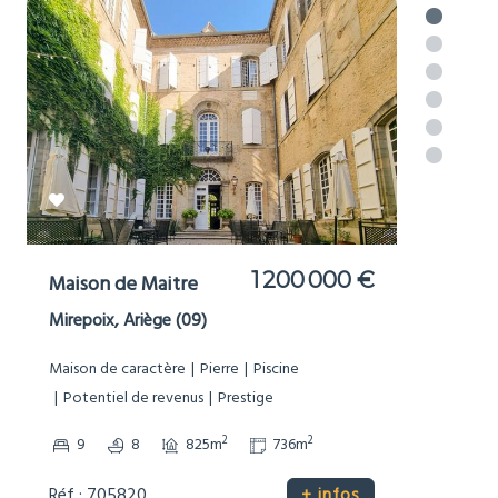
977 000 €
Moulin
Brousses-et-Villaret, Aude (11)
Bord de Rivière
Dépendances
Grand terrain (1Ha+)
Maison de caractère
Non-mitoyenne
Pierre
Potentiel de revenus
Prestige
Sans voisinage proche