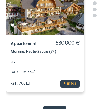
530 000 €
Appartement
Morzine, Haute-Savoie (74)
Ski
2
1
52m
Réf : 706121
+ infos
Voir plus