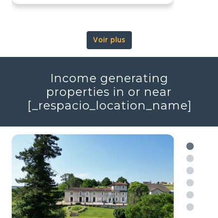
Réf : 706702
+ infos
Voir plus
Income generating
properties in or near
[_respacio_location_name]