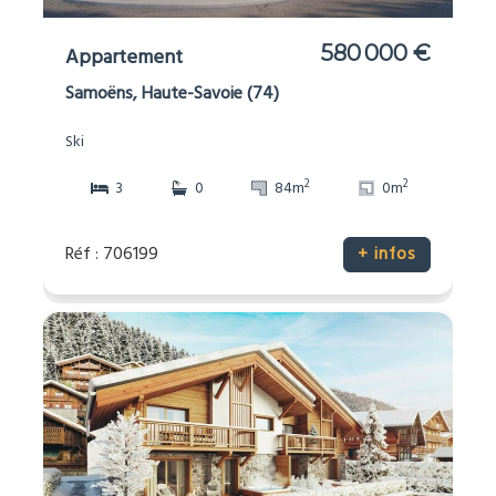
580 000 €
Appartement
Samoëns, Haute-Savoie (74)
Ski
2
2
3
0
84m
0m
Réf : 706199
+ infos