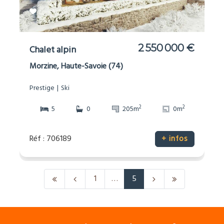
2 550 000 €
Chalet alpin
Morzine, Haute-Savoie (74)
Prestige
Ski
2
2
5
0
205m
0m
Réf : 706189
+ infos
1
…
5