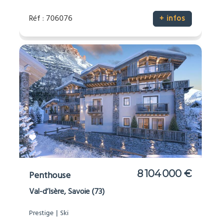
Réf : 706076
+ infos
8 104 000 €
Penthouse
Val-d’Isère, Savoie (73)
Prestige
Ski