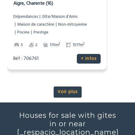
Dépendances
Gîte/Maison d’Amis
Maison de caractère
Non-mitoyenne
Piscine
Prestige
2
2
5
2
170m
1577m
Réf : 706761
+ infos
Voir plus
Houses for sale with gites
in or near
[_respacio_location_name]