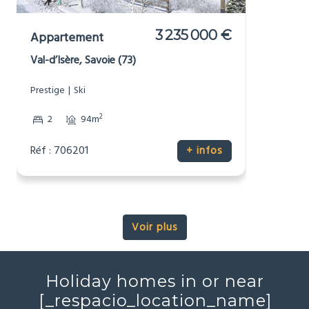
3 235 000 €
Appartement
Val-d’Isère, Savoie (73)
Prestige
Ski
2
2
94m
Réf : 706201
+ infos
Voir plus
Holiday homes in or near
[_respacio_location_name]