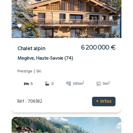
6 200 000 €
Chalet alpin
Megève, Haute-Savoie (74)
Prestige
Ski
2
2
6
0
395m
0m
Réf : 706182
+ infos