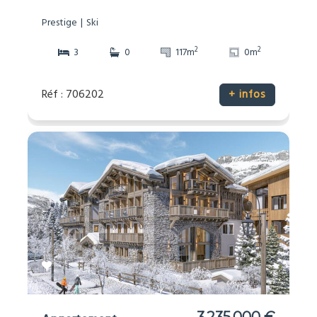
Prestige
Ski
2
2
3
0
117m
0m
Réf : 706202
+ infos