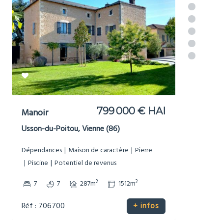
349 800 €
Maison de
HAI
Campagne
Saint-Priest-les-Fougères, Dordogne (24)
Gîte/Maison d’Amis
Maison de caractère
Non-mitoyenne
Pierre
Potentiel de revenus
2
2
5
3
174m
2999m