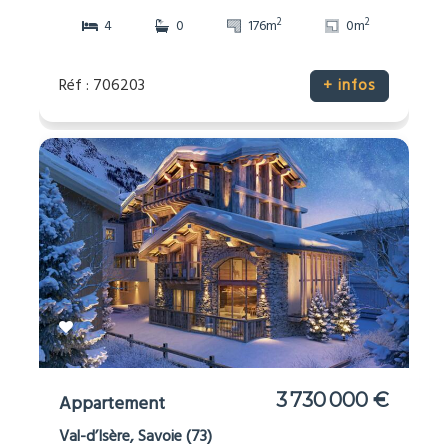
2
2
4
0
176m
0m
Réf : 706203
+ infos
3 730 000 €
Appartement
Val-d’Isère, Savoie (73)