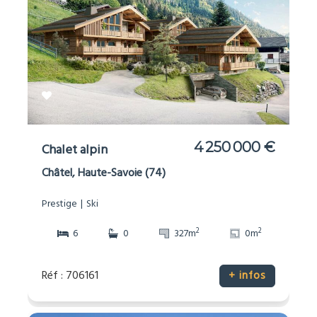
4 250 000 €
Chalet alpin
Châtel, Haute-Savoie (74)
Prestige
Ski
2
2
6
0
327m
0m
Réf : 706161
+ infos