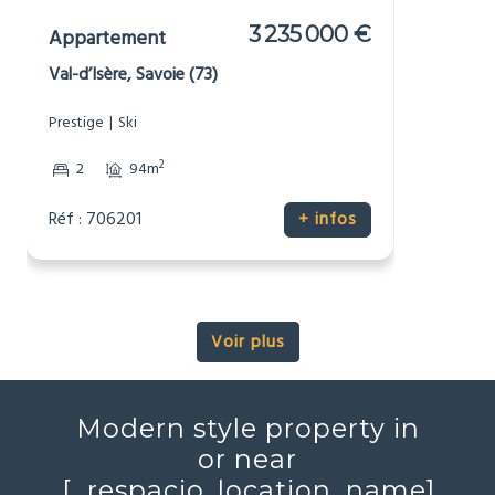
Morzine, Haute-Savoie (74)
Prestige
Ski
2
5
205m
Réf : 706189
+ infos
Voir plus
Modern style property in
or near
[_respacio_location_name]