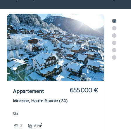
655 000 €
Appartement
Morzine, Haute-Savoie (74)
Ski
2
2
61m
Réf : 706122
+ infos