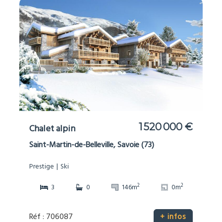
1 520 000 €
Chalet alpin
Saint-Martin-de-Belleville, Savoie (73)
Prestige
Ski
2
2
3
0
146m
0m
Réf : 706087
+ infos