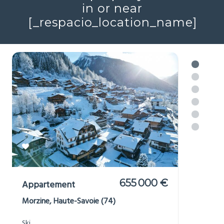
[_respacio_location_name]
655 000 €
Appartement
Morzine, Haute-Savoie (74)
Ski
2
2
61m