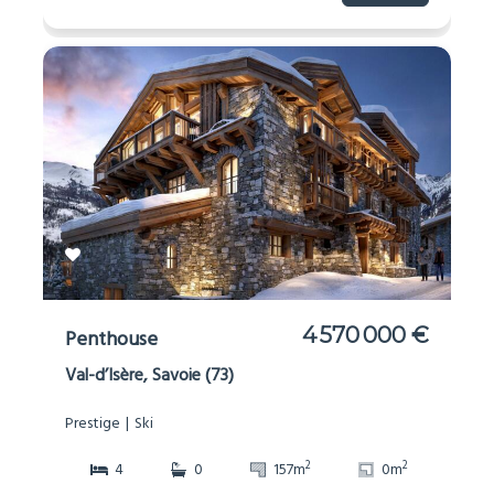
4 570 000 €
Penthouse
Val-d’Isère, Savoie (73)
Prestige
Ski
2
2
4
0
157m
0m