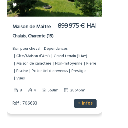
150 000 € HAI
Maison de Village
Saint-Priest-les-Fougères, Dordogne (24)
Non-mitoyenne
Pierre
Potentiel de revenus
2
2
3
2
114m
682m
Réf : 706695
+ infos
Voir plus