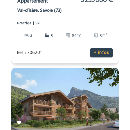
3 235 000 €
Appartement
Val-d’Isère, Savoie (73)
Prestige
Ski
2
2
2
0
94m
0m
Réf : 706201
+ infos