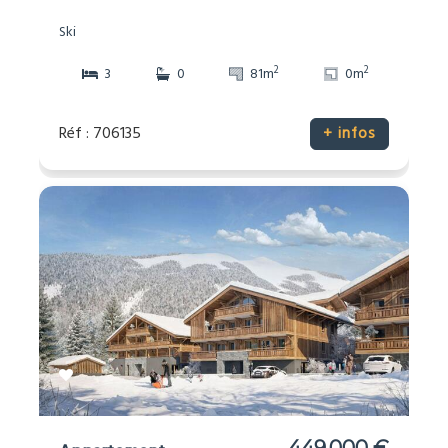
Ski
2
2
3
0
81m
0m
Réf : 706135
+ infos