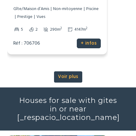
Reignac, Charente (16)
Gîte/Maison d’Amis
Non-mitoyenne
Piscine
Prestige
Vues
2
2
5
2
290m
4147m
Réf : 706706
+ infos
Voir plus
Houses for sale with gites
in or near
[_respacio_location_name]