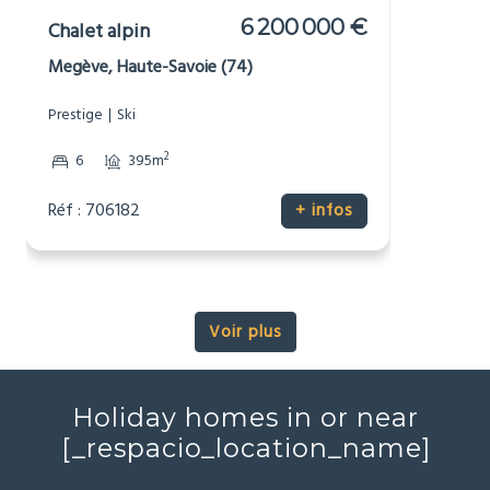
6 200 000 €
Chalet alpin
Megève, Haute-Savoie (74)
Prestige
Ski
2
6
395m
Réf : 706182
+ infos
Voir plus
Holiday homes in or near
[_respacio_location_name]