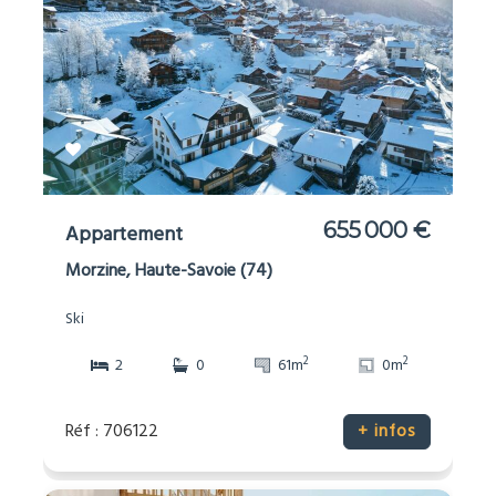
655 000 €
Appartement
Morzine, Haute-Savoie (74)
Ski
2
2
2
0
61m
0m
Réf : 706122
+ infos