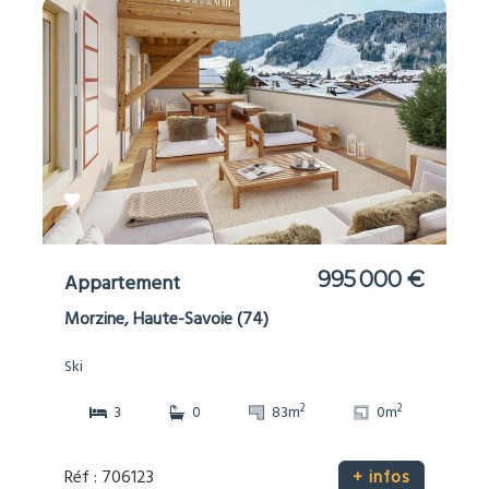
995 000 €
Appartement
Morzine, Haute-Savoie (74)
Ski
2
2
3
0
83m
0m
Réf : 706123
+ infos