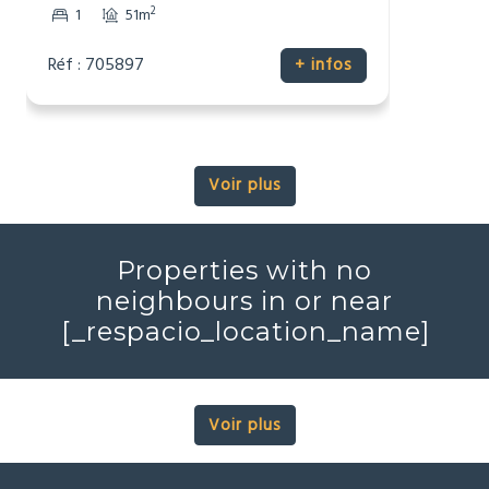
Ski
2
1
51m
Réf : 705897
+ infos
Voir plus
Properties with no
neighbours in or near
[_respacio_location_name]
Voir plus