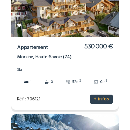
530 000 €
Appartement
Morzine, Haute-Savoie (74)
Ski
2
2
1
0
52m
0m
Réf : 706121
+ infos