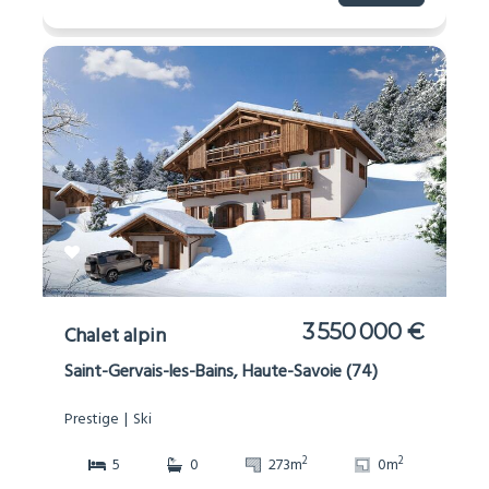
3 550 000 €
Chalet alpin
Saint-Gervais-les-Bains, Haute-Savoie (74)
Prestige
Ski
2
2
5
0
273m
0m