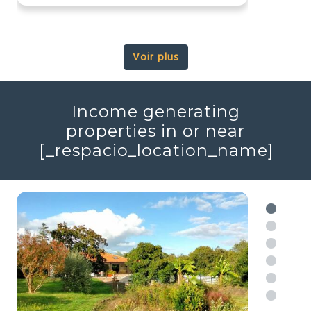
Réf : 706669
+ infos
Voir plus
Income generating
properties in or near
[_respacio_location_name]