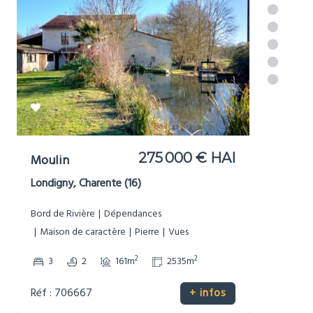
324 950 €
Maison de
HAI
Campagne
Cellefrouin, Charente (16)
Dépendances
Gîte/Maison d’Amis
Maison de caractère
Pierre
Potentiel de revenus
Vues
2
2
5
4
247m
4917m