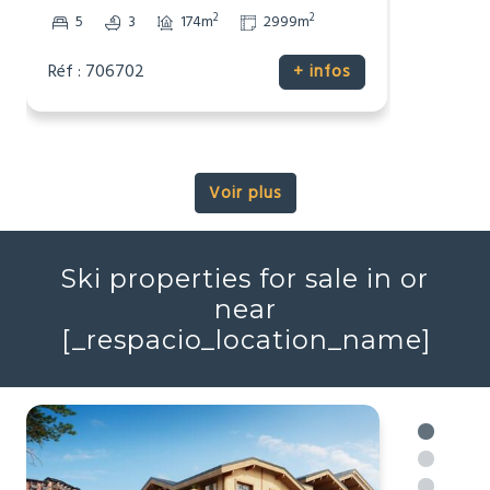
Potentiel de revenus
2
2
5
3
174m
2999m
Réf : 706702
+ infos
Voir plus
Ski properties for sale in or
near
[_respacio_location_name]