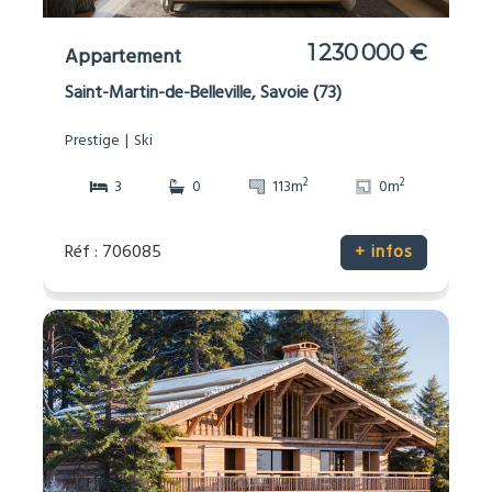
1 230 000 €
Appartement
Saint-Martin-de-Belleville, Savoie (73)
Prestige
Ski
2
2
3
0
113m
0m
Réf : 706085
+ infos