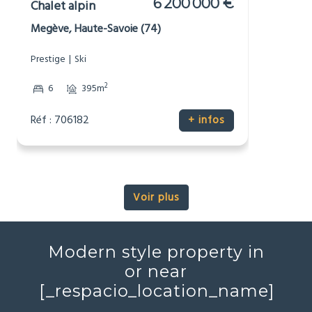
6 200 000 €
Chalet alpin
Megève, Haute-Savoie (74)
Prestige
Ski
2
6
395m
Réf : 706182
+ infos
Voir plus
Modern style property in
or near