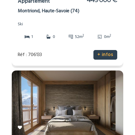
449 000 €
Appartement
Montriond, Haute-Savoie (74)
Ski
2
2
1
0
52m
0m
Réf : 706133
+ infos