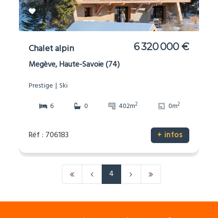
6 320 000 €
Chalet alpin
Megève, Haute-Savoie (74)
Prestige
Ski
2
2
6
0
402m
0m
Réf : 706183
+ infos
4