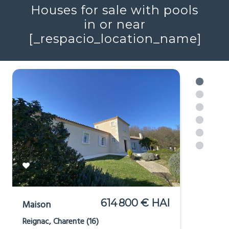
Houses for sale with pools
in or near
[_respacio_location_name]
614 800 € HAI
Maison