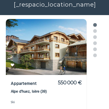
in or near
[_respacio_location_name]
550 000 €
Appartement
Alpe d’huez, Isère (38)