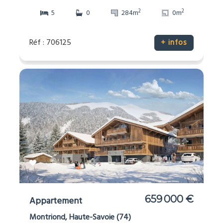
2
2
5
0
284m
0m
Réf : 706125
+ infos
659 000 €
Appartement
Montriond, Haute-Savoie (74)