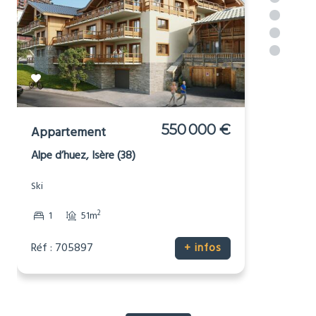
550 000 €
Appartement
Alpe d’huez, Isère (38)
Ski
2
1
51m
Réf : 705897
+ infos