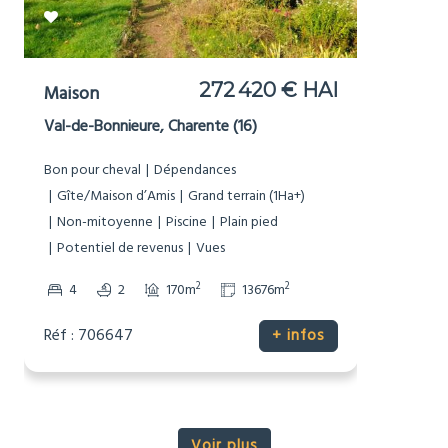
599 000 € HAI
Moulin
Vouthon, Charente (16)
Bord de Rivière
Dépendances
Grand terrain (1Ha+)
Maison de caractère
Pierre
Potentiel de revenus
Vues
2
2
3
2
296m
18305m
Réf : 706663
+ infos