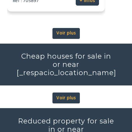
Réf : 705897
+ infos
Voir plus
Cheap houses for sale in
or near
[_respacio_location_name]
Voir plus
Reduced property for sale